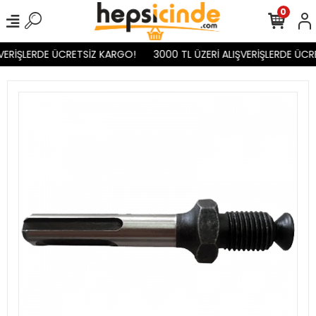
0
VERİŞLERDE ÜCRETSİZ KARGO!
3000 TL ÜZERİ ALIŞVERİŞLERDE ÜCR