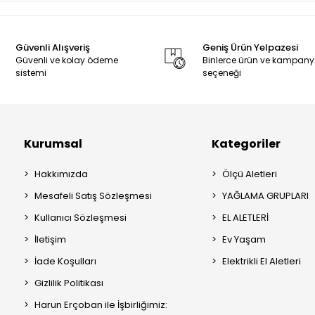
Güvenli Alışveriş
Geniş Ürün Yelpazesi
Güvenli ve kolay ödeme
Binlerce ürün ve kampan
sistemi
seçeneği
Kurumsal
Kategoriler
Hakkımızda
Ölçü Aletleri
Mesafeli Satış Sözleşmesi
YAĞLAMA GRUPLARI
Kullanıcı Sözleşmesi
EL ALETLERİ
İletişim
Ev Yaşam
İade Koşulları
Elektrikli El Aletleri
Gizlilik Politikası
Harun Erçoban ile İşbirliğimiz: