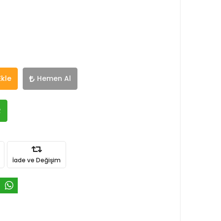
Ekle
Hemen Al
R
İade ve Değişim