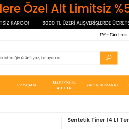
ere Özel Alt Limitsiz %
İZ KARGO!
3000 TL ÜZERİ ALIŞVERİŞLERDE ÜCRETSİZ
TRY - Türk Lirası
ELEKTRİKLİ EL
EV YAŞAM
YAPI & HIRDAVAT
O
ALETLERİ
Sentetik Tiner 14 Lt Te