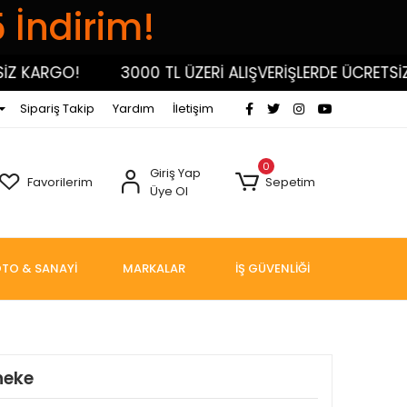
5 İndirim!
 KARGO!
3000 TL ÜZERİ ALIŞVERİŞLERDE ÜCRETSİZ 
Sipariş Takip
Yardım
İletişim
0
Giriş Yap
Favorilerim
Sepetim
Üye Ol
TO & SANAYİ
MARKALAR
İŞ GÜVENLİĞİ
neke