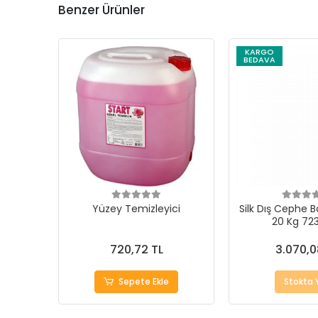
Benzer Ürünler
KARGO
BEDAVA
Yüzey Temizleyici
Silk Dış Cephe B
20 Kg 723
720,72 TL
3.070,0
Sepete Ekle
Stokta 