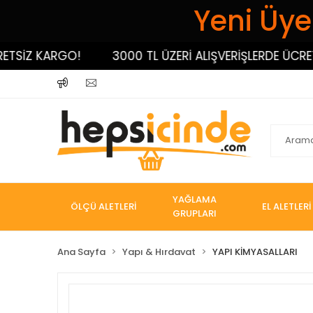
Yeni Üyel
SİZ KARGO!
3000 TL ÜZERİ ALIŞVERİŞLERDE ÜCRETS
YAĞLAMA
ÖLÇÜ ALETLERİ
EL ALETLERİ
GRUPLARI
Ana Sayfa
Yapı & Hırdavat
YAPI KİMYASALLARI