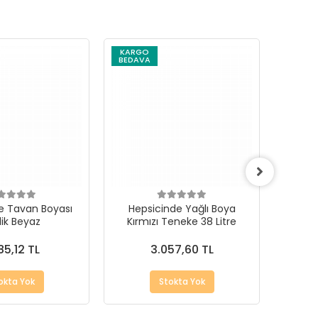
KARGO
BEDAVA
e Tavan Boyası
Hepsicinde Yağlı Boya
Kırmı
ilik Beyaz
Kırmızı Teneke 38 Litre
85,12 TL
3.057,60 TL
okta Yok
Stokta Yok