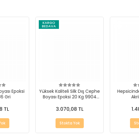
KARGO
BEDAVA
oyası Epoksi
Yüksek Kaliteli Silk Dış Cephe
Hepsicind
6 Gri
Boyası Epoksi 20 Kg 9904
Akr
Twilight
8 TL
3.070,08 TL
1.4
Yok
Stokta Yok
St