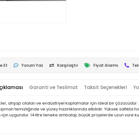
e Et
Yorum Yaz
Karşılaştır
Fiyat Alarmı
Tel
çıklaması
Garanti ve Teslimat
Taksit Seçenekleri
Yo
nikler, ahşap cilaları ve endüstriyel kaplamalar için ideal bir çözücüdür.
pman temizliğinde ve yüzey hazırlıklarında etkilidir. Yüksek saflıkta 
 için uygundur. 14 litre teneke ambalajı, büyük projelerde uzun süre ku