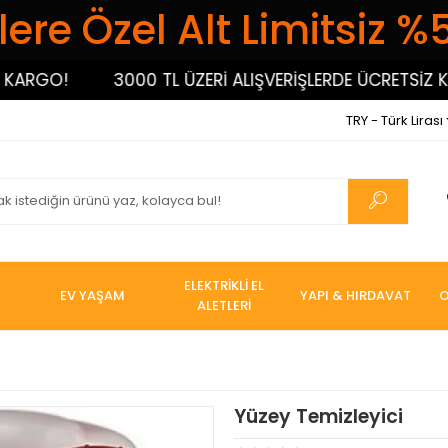
ere Özel Alt Limitsiz %
RGO!
3000 TL ÜZERİ ALIŞVERİŞLERDE ÜCRETSİZ KARG
TRY - Türk Lirası
ELEKTRİKLİ EL
EV YAŞAM
YAPI & HIRDAVAT
O
ALETLERİ
Yüzey Temizleyici