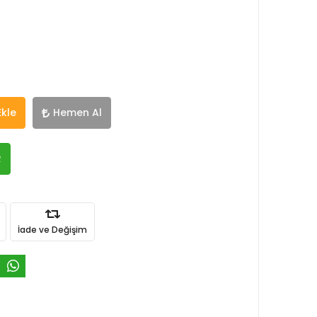
Ekle
Hemen Al
R
İade ve Değişim