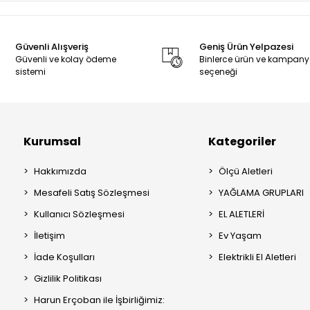
Güvenli Alışveriş
Geniş Ürün Yelpazesi
Güvenli ve kolay ödeme
Binlerce ürün ve kampan
sistemi
seçeneği
Kurumsal
Kategoriler
Hakkımızda
Ölçü Aletleri
Mesafeli Satış Sözleşmesi
YAĞLAMA GRUPLARI
Kullanıcı Sözleşmesi
EL ALETLERİ
İletişim
Ev Yaşam
İade Koşulları
Elektrikli El Aletleri
Gizlilik Politikası
Harun Erçoban ile İşbirliğimiz: