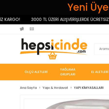
Yeni Üyel
KARGO!
3000 TL ÜZERİ ALIŞVERİŞLERDE ÜCRETSİZ KA
YAĞLAMA
ÖLÇÜ ALETLERİ
EL ALETLERİ
GRUPLARI
Ana Sayfa
Yapı & Hırdavat
YAPI KİMYASALLARI