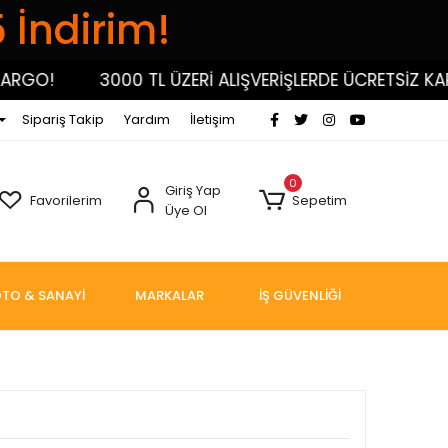
5 İndirim!
O!
3000 TL ÜZERİ ALIŞVERİŞLERDE ÜCRETSİZ KARGO
Sipariş Takip
Yardım
İletişim
0
Giriş Yap
Favorilerim
Sepetim
Üye Ol
TO & SANAYİ
MARKALAR
İŞ GÜVENLİĞİ