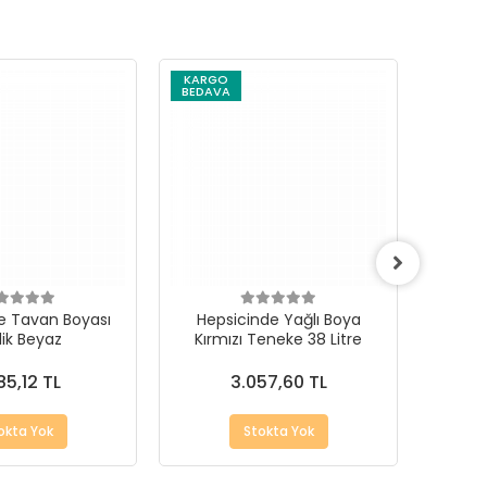
KARGO
BEDAVA
e Tavan Boyası
Hepsicinde Yağlı Boya
Kırmı
ilik Beyaz
Kırmızı Teneke 38 Litre
85,12 TL
3.057,60 TL
okta Yok
Stokta Yok