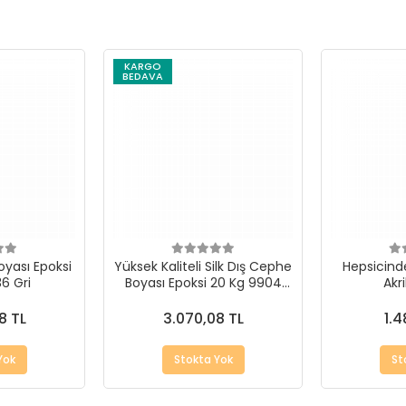
KARGO
BEDAVA
oyası Epoksi
Yüksek Kaliteli Silk Dış Cephe
Hepsicind
6 Gri
Boyası Epoksi 20 Kg 9904
Akr
Twilight
8 TL
3.070,08 TL
1.4
Yok
Stokta Yok
St