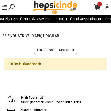
0
IŞVERİŞLERDE ÜCRETSİZ KARGO!
3000 TL ÜZERİ ALIŞVERİŞLERDE ÜC
SF ENDÜSTRİYEL YAPIŞTIRICILAR
Filtreleme
Sıralama
Ürün bulunamadı.
Hızlı Teslimat
Siparişleriniz en kısa sürede elinize ulaşır.
Güvenli Alışveriş