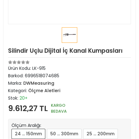
Silindir Uçlu Dijital İç Kanal Kumpasları
Ürün Kodu:
LK-915
Barkod:
6996518074685
Marka:
DWMeasuring
Kategori:
Ölçme Aletleri
Stok:
20+
KARGO
9.612,27 TL
BEDAVA
Ölçüm Aralığı:
24 … 150mm
50 … 300mm
25 … 200mm