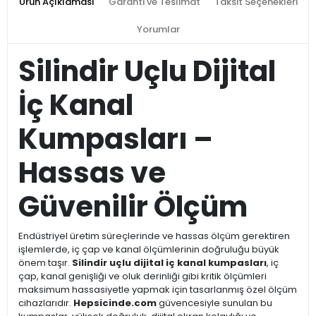
Ürün Açıklaması
Garanti ve Teslimat
Taksit Seçenekleri
Yorumlar
Silindir Uçlu Dijital
İç Kanal
Kumpasları –
Hassas ve
Güvenilir Ölçüm
Endüstriyel üretim süreçlerinde ve hassas ölçüm gerektiren
işlemlerde, iç çap ve kanal ölçümlerinin doğruluğu büyük
önem taşır.
Silindir uçlu dijital iç kanal kumpasları
, iç
çap, kanal genişliği ve oluk derinliği gibi kritik ölçümleri
maksimum hassasiyetle yapmak için tasarlanmış özel ölçüm
cihazlarıdır.
Hepsicinde.com
güvencesiyle sunulan bu