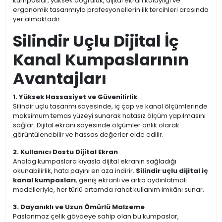
kumpaslar, yüksek doğruluk, dijital ekran kolaylığı ve
ergonomik tasarımıyla profesyonellerin ilk tercihleri arasında
yer almaktadır.
Silindir Uçlu Dijital İç
Kanal Kumpaslarının
Avantajları
1. Yüksek Hassasiyet ve Güvenilirlik
Silindir uçlu tasarımı sayesinde, iç çap ve kanal ölçümlerinde
maksimum temas yüzeyi sunarak hatasız ölçüm yapılmasını
sağlar. Dijital ekranı sayesinde ölçümler anlık olarak
görüntülenebilir ve hassas değerler elde edilir.
2. Kullanıcı Dostu Dijital Ekran
Analog kumpaslara kıyasla dijital ekranın sağladığı
okunabilirlik, hata payını en aza indirir.
Silindir uçlu dijital iç
kanal kumpasları
, geniş ekranlı ve arka aydınlatmalı
modelleriyle, her türlü ortamda rahat kullanım imkânı sunar.
3. Dayanıklı ve Uzun Ömürlü Malzeme
Paslanmaz çelik gövdeye sahip olan bu kumpaslar,