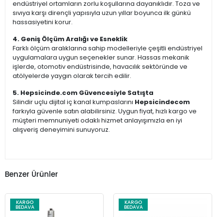
endüstriyel ortamların zorlu koşullarına dayanıklıdır. Toza ve
sıvıya karşı dirençli yapısıyla uzun yıllar boyunca ilk günkü
hassasiyetini korur.
4. Geniş Ölçüm Aralığı ve Esneklik
Farklı ölçüm aralıklarına sahip modelleriyle çeşitli endüstriyel
uygulamalara uygun seçenekler sunar. Hassas mekanik
işlerde, otomotiv endüstrisinde, havacılık sektöründe ve
atölyelerde yaygın olarak tercih edilir.
5. Hepsicinde.com Güvencesiyle Satışta
Silindir uçlu dijital iç kanal kumpaslarını
Hepsicindecom
farkıyla güvenle satın alabilirsiniz. Uygun fiyat, hızlı kargo ve
müşteri memnuniyeti odaklı hizmet anlayışımızla en iyi
alışveriş deneyimini sunuyoruz.
Benzer Ürünler
KARGO
KARGO
BEDAVA
BEDAVA