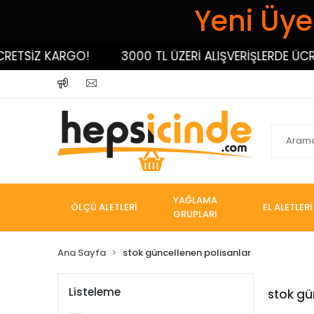
Yeni Üyel
RETSİZ KARGO!
3000 TL ÜZERİ ALIŞVERİŞLERDE ÜCRE
YAĞLAMA
ÖLÇÜ ALETLERİ
EL ALETLERİ
GRUPLARI
Ana Sayfa
stok güncellenen polisanlar
Listeleme
stok gü