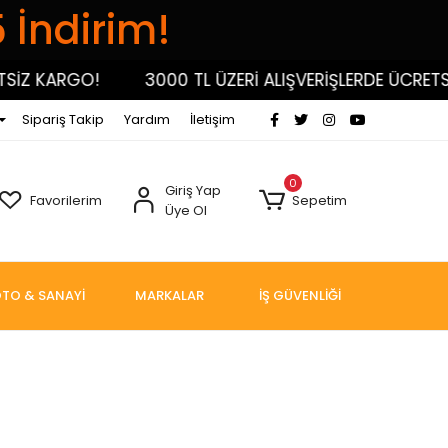
5 İndirim!
SİZ KARGO!
3000 TL ÜZERİ ALIŞVERİŞLERDE ÜCRETSİ
Sipariş Takip
Yardım
İletişim
0
Giriş Yap
Favorilerim
Sepetim
Üye Ol
TO & SANAYİ
MARKALAR
İŞ GÜVENLİĞİ