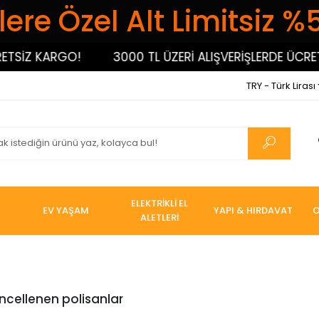
ere Özel Alt Limitsiz %
TSİZ KARGO!
3000 TL ÜZERİ ALIŞVERİŞLERDE ÜCRET
TRY - Türk Lirası
ELEKTRİKLİ EL
EV YAŞAM
YAPI & HIRDAVAT
O
ALETLERİ
ncellenen polisanlar