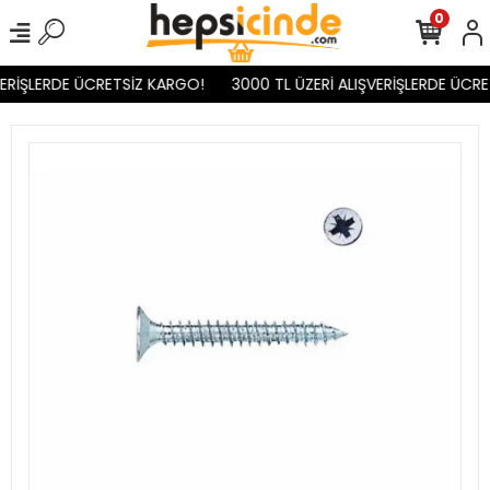
0
ERİŞLERDE ÜCRETSİZ KARGO!
3000 TL ÜZERİ ALIŞVERİŞLERDE ÜCRE