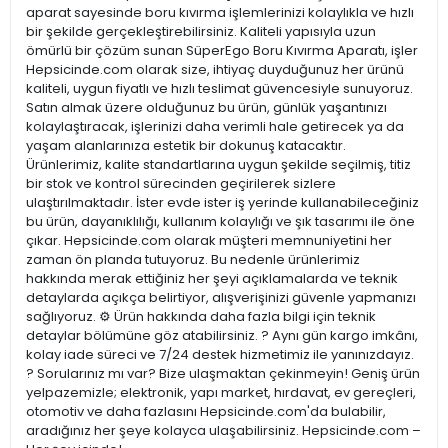
aparat sayesinde boru kıvırma işlemlerinizi kolaylıkla ve hızlı
bir şekilde gerçekleştirebilirsiniz. Kaliteli yapısıyla uzun
ömürlü bir çözüm sunan SüperEgo Boru Kıvırma Aparatı, işler
Hepsicinde.com olarak size, ihtiyaç duyduğunuz her ürünü
kaliteli, uygun fiyatlı ve hızlı teslimat güvencesiyle sunuyoruz.
Satın almak üzere olduğunuz bu ürün, günlük yaşantınızı
kolaylaştıracak, işlerinizi daha verimli hale getirecek ya da
yaşam alanlarınıza estetik bir dokunuş katacaktır.
Ürünlerimiz, kalite standartlarına uygun şekilde seçilmiş, titiz
bir stok ve kontrol sürecinden geçirilerek sizlere
ulaştırılmaktadır. İster evde ister iş yerinde kullanabileceğiniz
bu ürün, dayanıklılığı, kullanım kolaylığı ve şık tasarımı ile öne
çıkar. Hepsicinde.com olarak müşteri memnuniyetini her
zaman ön planda tutuyoruz. Bu nedenle ürünlerimiz
hakkında merak ettiğiniz her şeyi açıklamalarda ve teknik
detaylarda açıkça belirtiyor, alışverişinizi güvenle yapmanızı
sağlıyoruz. ⚙️ Ürün hakkında daha fazla bilgi için teknik
detaylar bölümüne göz atabilirsiniz. ? Aynı gün kargo imkânı,
kolay iade süreci ve 7/24 destek hizmetimiz ile yanınızdayız.
? Sorularınız mı var? Bize ulaşmaktan çekinmeyin! Geniş ürün
yelpazemizle; elektronik, yapı market, hırdavat, ev gereçleri,
otomotiv ve daha fazlasını Hepsicinde.com'da bulabilir,
aradığınız her şeye kolayca ulaşabilirsiniz. Hepsicinde.com –