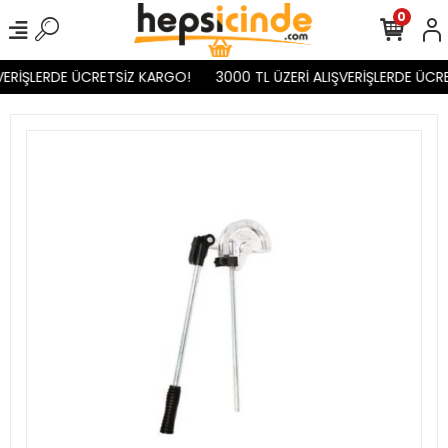
0
VERİŞLERDE ÜCRETSİZ KARGO!
3000 TL ÜZERİ ALIŞVERİŞLERDE ÜCR