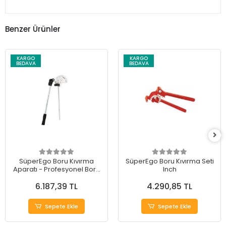
Benzer Ürünler
KARGO
KARGO
BEDAVA
BEDAVA
SüperEgo Boru Kıvırma
SüperEgo Boru Kıvırma Seti
Aparatı - Profesyonel Boru
Inch
Kıvırma Çözümü
6.187,39 TL
4.290,85 TL
Sepete Ekle
Sepete Ekle