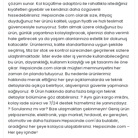
çözüm sunar. Kol küçültme adaptörü ile rahatlıkla istediğiniz
kıyafetleri giyebilir ve kendinizi daha özgüvenli
hissedebilirsiniz. Hepsicinde.com olarak size, ihtiyaç
duyduğunuz her ürünü kaliteli, uygun fiyatlı ve hızlı teslimat
güvencesiyle sunuyoruz. Satın almak üzere olduğunuz bu
ürün, günlük yaşantınızı kolaylaştıracak, işlerinizi daha verimli
hale getirecek ya da yaşam alanlarınıza estetik bir dokunuş
katacaktır. Ürünlerimiz, kalite standartlarına uygun şekilde
seçilmiş, titiz bir stok ve kontrol sürecinden geçirilerek sizlere
ulaştırılmaktadır. İster evde ister iş yerinde kullanabileceğiniz
bu ürün, dayanıklılığı, kullanım kolaylığı ve şık tasarımı ile öne
çıkar. Hepsicinde.com olarak müşteri memnuniyetini her
zaman ön planda tutuyoruz. Bu nedenle ürünlerimiz
hakkında merak ettiğiniz her şeyi açıklamalarda ve teknik
detaylarda açıkça belirtiyor, alışverişinizi güvenle yapmanızı
sağlıyoruz. ⚙️ Ürün hakkında daha fazla bilgi için teknik
detaylar bölümüne göz atabilirsiniz. ? Aynı gün kargo imkânı,
kolay iade süreci ve 7/24 destek hizmetimiz ile yanınızdayız.
? Sorularınız mı var? Bize ulaşmaktan çekinmeyin! Geniş ürün
yelpazemizle; elektronik, yapı market, hırdavat, ev gereçleri,
otomotiv ve daha fazlasını Hepsicinde.com'da bulabilir,
aradığınız her şeye kolayca ulaşabilirsiniz. Hepsicinde.com –
Her şey içinde!