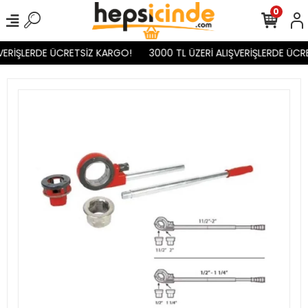
0
VERİŞLERDE ÜCRETSİZ KARGO!
3000 TL ÜZERİ ALIŞVERİŞLERDE ÜCR