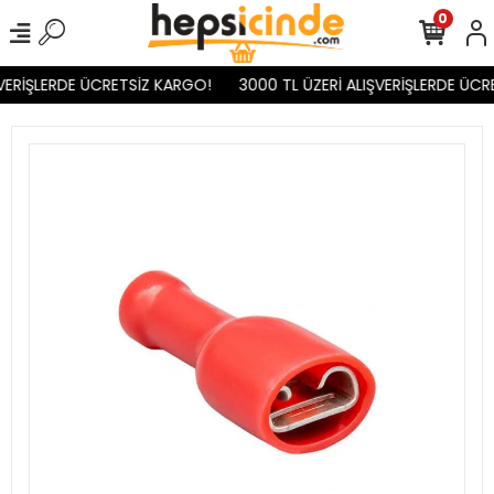
0
VERİŞLERDE ÜCRETSİZ KARGO!
3000 TL ÜZERİ ALIŞVERİŞLERDE ÜCR