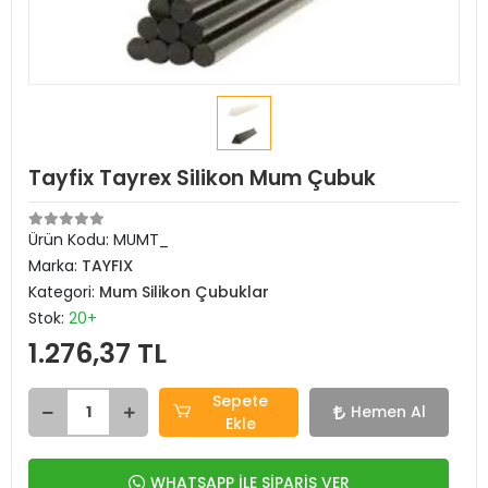
Tayfix Tayrex Silikon Mum Çubuk
Ürün Kodu:
MUMT_
Marka:
TAYFIX
Kategori:
Mum Silikon Çubuklar
Stok:
20+
1.276,37 TL
Sepete
Hemen Al
Ekle
WHATSAPP İLE SİPARİŞ VER