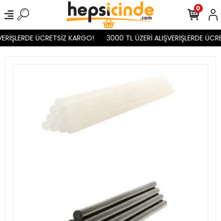
0
VERİŞLERDE ÜCRETSİZ KARGO!
3000 TL ÜZERİ ALIŞVERİŞLERDE ÜCR