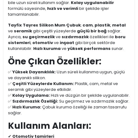
bile uzun süreli kullanım sağlar.
Kolay uygulanabilir
formülü sayesinde,
hızlı ve verimli
bir şekilde işler
tamamlanabilir.
Tayfix Tayrex Silikon Mum Çubuk
;
cam
,
plastik
,
metal
ve
seramik
gibi çeşitli yüzeylerde
güçlü bir bağ
sağlar.
Ayrıca,
su geçirmezlik
ve
sızdırmazlık
özellikleri ile
boru
sistemleri
,
otomotiv
ve
inşaat
gibi birçok sektörde
kullanılabilir.
Hızlı kuruma
ve
yüksek performans
sunar.
Öne Çıkan Özellikler:
✅
Yüksek Dayanıklılık:
Uzun süreli kullanıma uygun, güçlü
ve dayanıklı silikon.
✅
Çeşitli Yüzeylerde Kullanım:
Plastik, cam, metal ve
seramik gibi yüzeylerde etkilidir.
✅
Kolay Uygulama:
Hızlı ve düzgün bir şekilde uygulanabilir.
✅
Sızdırmazlık Özelliği:
Su geçirmez ve sızdırmazlık sağlar.
✅
Hızlı Kuruma:
Çabuk kuruma özelliği ile zaman tasarrufu
sağlar.
Kullanım Alanları:
✔
Otomotiv tamirleri