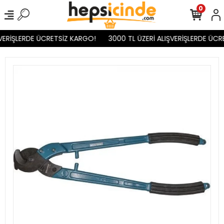
0
VERİŞLERDE ÜCRETSİZ KARGO!
3000 TL ÜZERİ ALIŞVERİŞLERDE ÜCR