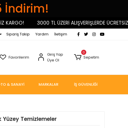
5 İndirim!
KARGO!
3000 TL ÜZERİ ALIŞVERİŞLERDE ÜCRETSİZ KA
Sipariş Takip
Yardım
İletişim
0
Giriş Yap
Favorilerim
Sepetim
Üye Ol
TO & SANAYİ
MARKALAR
İŞ GÜVENLİĞİ
k Yüzey Temizlemeler