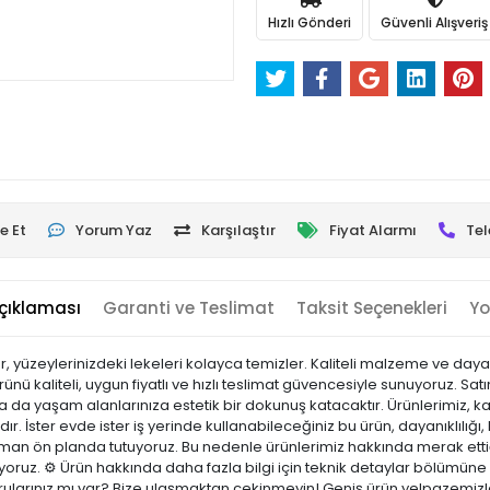
Hızlı Gönderi
Güvenli Alışveriş
e Et
Yorum Yaz
Karşılaştır
Fiyat Alarmı
Tel
çıklaması
Garanti ve Teslimat
Taksit Seçenekleri
Yo
yüzeylerinizdeki lekeleri kolayca temizler. Kaliteli malzeme ve dayanı
ü kaliteli, uygun fiyatlı ve hızlı teslimat güvencesiyle sunuyoruz. Sa
a da yaşam alanlarınıza estetik bir dokunuş katacaktır. Ürünlerimiz, kali
r. İster evde ister iş yerinde kullanabileceğiniz bu ürün, dayanıklılığı, k
n ön planda tutuyoruz. Bu nedenle ürünlerimiz hakkında merak ettiğ
ıyoruz. ⚙️ Ürün hakkında daha fazla bilgi için teknik detaylar bölümüne 
rularınız mı var? Bize ulaşmaktan çekinmeyin! Geniş ürün yelpazemizle;