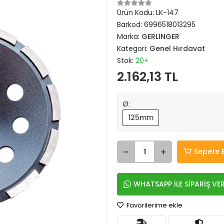
Ürün Kodu:
LK-147
Barkod:
6996518013295
Marka:
GERLINGER
Kategori:
Genel Hırdavat
Stok:
20+
2.162,13 TL
Ø:
125mm
Sepete 
WHATSAPP İLE SİPARİŞ VE
Favorilerime ekle