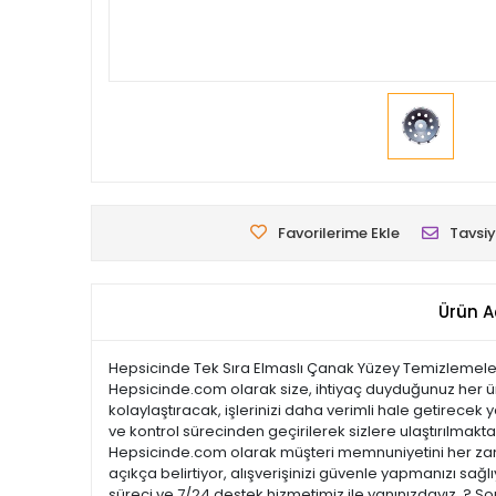
Favorilerime Ekle
Tavsiy
Ürün A
Hepsicinde Tek Sıra Elmaslı Çanak Yüzey Temizlemeler, 
Hepsicinde.com olarak size, ihtiyaç duyduğunuz her ürün
kolaylaştıracak, işlerinizi daha verimli hale getirecek y
ve kontrol sürecinden geçirilerek sizlere ulaştırılmaktadı
Hepsicinde.com olarak müşteri memnuniyetini her zama
açıkça belirtiyor, alışverişinizi güvenle yapmanızı sağl
süreci ve 7/24 destek hizmetimiz ile yanınızdayız. ? So