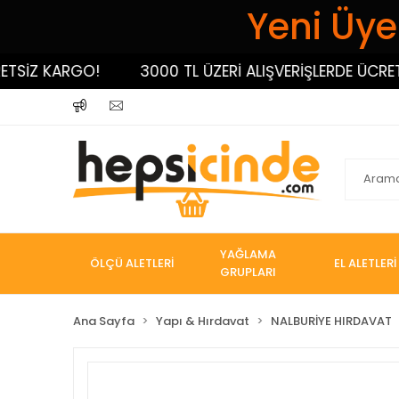
Yeni Üyel
İZ KARGO!
3000 TL ÜZERİ ALIŞVERİŞLERDE ÜCRETSİZ
YAĞLAMA
ÖLÇÜ ALETLERİ
EL ALETLERİ
GRUPLARI
Ana Sayfa
Yapı & Hırdavat
NALBURİYE HIRDAVAT