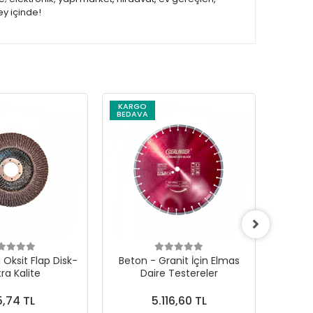
ey içinde!
KARGO
BEDAVA
Oksit Flap Disk-
Beton - Granit İçin Elmas
Soğuk
tra Kalite
Daire Testereler
Çanak
,74 TL
5.116,60 TL