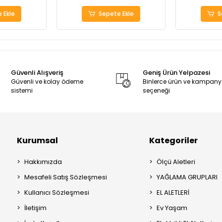
 Ekle
Sepete Ekle
S
Güvenli Alışveriş
Geniş Ürün Yelpazesi
Güvenli ve kolay ödeme
Binlerce ürün ve kampan
sistemi
seçeneği
Kurumsal
Kategoriler
Hakkımızda
Ölçü Aletleri
Mesafeli Satış Sözleşmesi
YAĞLAMA GRUPLARI
Kullanıcı Sözleşmesi
EL ALETLERİ
İletişim
Ev Yaşam