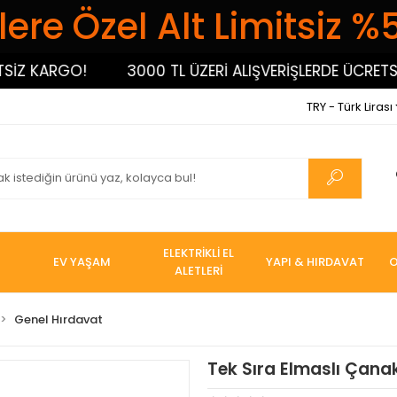
ere Özel Alt Limitsiz %
 KARGO!
3000 TL ÜZERİ ALIŞVERİŞLERDE ÜCRETSİZ 
TRY - Türk Lirası
ELEKTRİKLİ EL
EV YAŞAM
YAPI & HIRDAVAT
O
ALETLERİ
Genel Hırdavat
Tek Sıra Elmaslı Çana