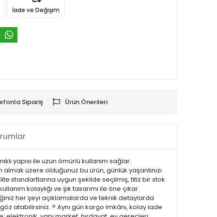
İade ve Değişim
efonla Sipariş
Ürün Önerileri
rumlar
klı yapısı ile uzun ömürlü kullanım sağlar.
tın almak üzere olduğunuz bu ürün, günlük yaşantınızı
te standartlarına uygun şekilde seçilmiş, titiz bir stok
ullanım kolaylığı ve şık tasarımı ile öne çıkar.
iniz her şeyi açıklamalarda ve teknik detaylarda
göz atabilirsiniz. ? Aynı gün kargo imkânı, kolay iade
 elektronik, yapı market, hırdavat, ev gereçleri,