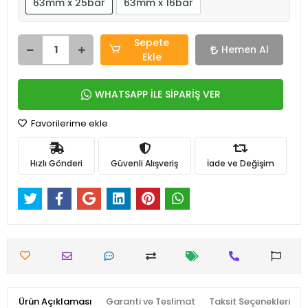
63mm x 25bar
63mm x 16bar
Sepete
Hemen Al
Ekle
WHATSAPP İLE SİPARİŞ VER
Favorilerime ekle
Hızlı Gönderi
Güvenli Alışveriş
İade ve Değişim
Ürün Açıklaması
Garanti ve Teslimat
Taksit Seçenekleri