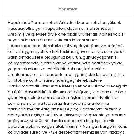
Yorumlar
Hepsicinde Termometreli Arkadan Manometreler, yüksek
hassasiyetli ölçüm yapabilen, dayanıklı malzemeden
üretilmiş ve işlevselliğiyle öne çıkan ürünlerdir. Kaliteli yapısı
sayesinde uzun ömürlü kullanım imkanı sunar.
Hepsicinde.com olarak size, ihtiyaç duyduğunuz her ürünü
kaliteli, uygun fiyatlı ve hızlı teslimat güvencesiyle sunuyoruz.
Satın almak üzere olduğunuz bu ürün, günlük yaşantınızı
kolaylaştıracak, işlerinizi daha verimli hale getirecek ya da
yaşam alanlarınıza estetik bir dokunuş katacaktır.
Ürünlerimiz, kalite standartlarına uygun şekilde seçilmiş, titiz
bir stok ve kontrol sürecinden geçirilerek sizlere
ulaştırılmaktadır. İster evde ister iş yerinde kullanabileceğiniz
bu ürün, dayanıklılığı, kullanım kolaylığı ve şık tasarımı ile öne
çıkar. Hepsicinde.com olarak müşteri memnuniyetini her
zaman ön planda tutuyoruz. Bu nedenle ürünlerimiz
hakkında merak ettiğiniz her şeyi açıklamalarda ve teknik
detaylarda açıkça belirtiyor, alışverişinizi güvenle yapmanızı
sağlıyoruz. ⚙️ Ürün hakkında daha fazla bilgi için teknik
detaylar bölümüne göz atabilirsiniz. ? Aynı gün kargo imkânı,
kolay iade süreci ve 7/24 destek hizmetimiz ile yanınızdayız.