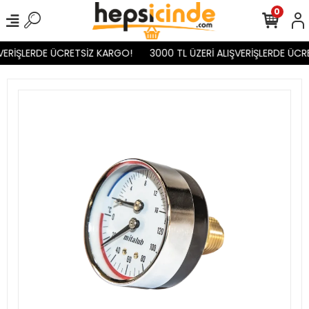
0
VERİŞLERDE ÜCRETSİZ KARGO!
3000 TL ÜZERİ ALIŞVERİŞLERDE ÜCR