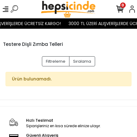
0
IŞVERİŞLERDE ÜCRETSİZ KARGO!
3000 TL ÜZERİ ALIŞVERİŞLERDE ÜC
Testere Dişli Zımba Telleri
Filtreleme
Sıralama
Ürün bulunamadı.
Hızlı Teslimat
Siparişleriniz en kısa sürede elinize ulaşır.
Güvenli Alışveriş