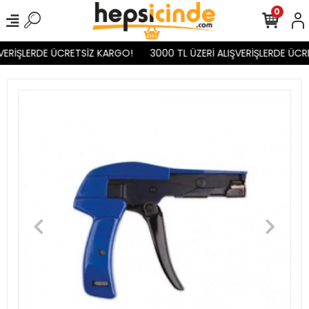
0
VERİŞLERDE ÜCRETSİZ KARGO!
3000 TL ÜZERİ ALIŞVERİŞLERDE ÜCR