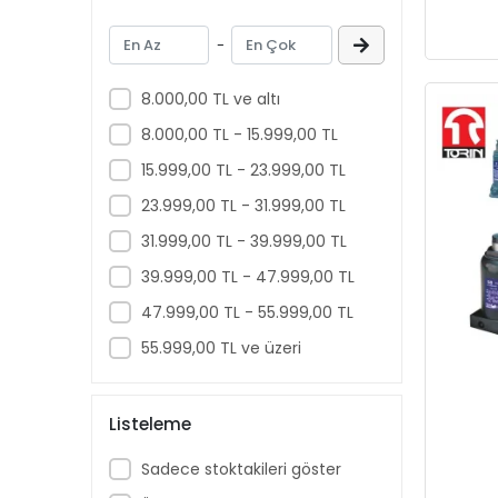
DWCarbide
-
DWMachinery
DWMeasuring
8.000,00 TL ve altı
ELTA
8.000,00 TL - 15.999,00 TL
EMAX
15.999,00 TL - 23.999,00 TL
FALCON
23.999,00 TL - 31.999,00 TL
Fısco
31.999,00 TL - 39.999,00 TL
GARTOOL
39.999,00 TL - 47.999,00 TL
GELG
47.999,00 TL - 55.999,00 TL
Genel Markalar
55.999,00 TL ve üzeri
GEPA
GERLINGER
Listeleme
GFB
Sadece stoktakileri göster
GORDONX