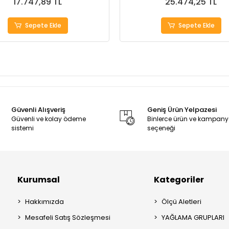
17.747,89 TL
25.474,25 TL
Sepete Ekle
Sepete Ekle
Güvenli Alışveriş
Geniş Ürün Yelpazesi
Güvenli ve kolay ödeme
Binlerce ürün ve kampan
sistemi
seçeneği
Kurumsal
Kategoriler
Hakkımızda
Ölçü Aletleri
Mesafeli Satış Sözleşmesi
YAĞLAMA GRUPLARI