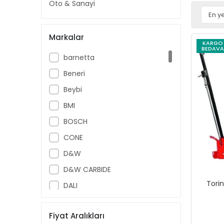
Oto & Sanayi
Markalar
KARGO
BEDAVA
barnetta
Beneri
Beybi
BMI
BOSCH
CONE
D&W
D&W CARBIDE
Torin
DALI
Diğer
Fiyat Aralıkları
DW