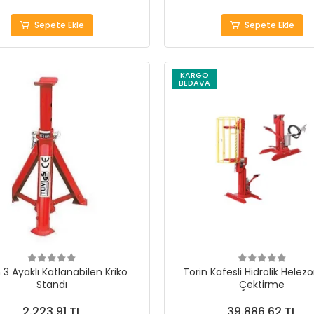
Sepete Ekle
Sepete Ekle
KARGO
BEDAVA
 3 Ayaklı Katlanabilen Kriko
Torin Kafesli Hidrolik Helez
Standı
Çektirme
2.223,91 TL
39.886,62 TL