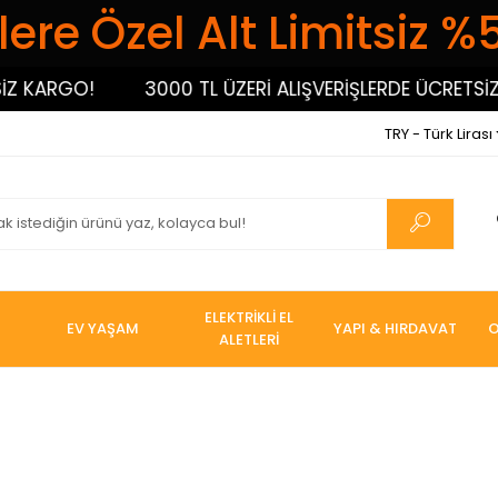
ere Özel Alt Limitsiz %
ARGO!
3000 TL ÜZERİ ALIŞVERİŞLERDE ÜCRETSİZ KAR
TRY - Türk Lirası
ELEKTRİKLİ EL
EV YAŞAM
YAPI & HIRDAVAT
O
ALETLERİ