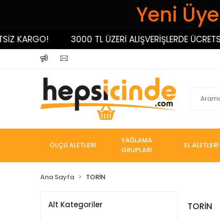
Yeni Üyel
KARGO!
3000 TL ÜZERİ ALIŞVERİŞLERDE ÜCRETSİZ K
YAĞLAMA
ÖLÇÜ ALETLERİ
EL ALETLERİ
GRUPLARI
Ana Sayfa
TORİN
Alt Kategoriler
TORİN