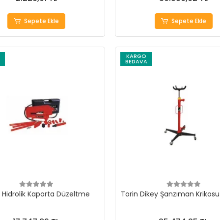
Sepete Ekle
Sepete Ekle
KARGO
BEDAVA
n Hidrolik Kaporta Düzeltme
Torin Dikey Şanzıman Krikosu