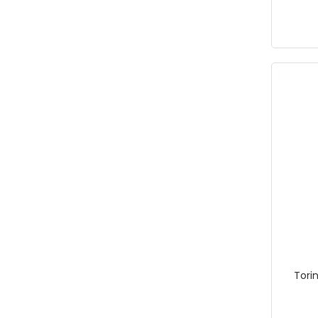
Makita
MANO
MASTER BY MAIER
MasterbyMaier
MEGA
MERCURE
MİTACAN
MİTALUB
Mitapomp
Mopal
MUZI
NORM
Torin
NT TOOLS
NT-iGlove