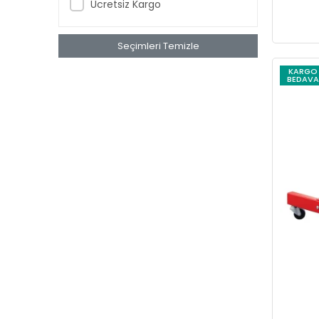
Ücretsiz Kargo
gp
GWEST
Seçimleri Temizle
Hepsicinde
KARGO
BEDAVA
İZELTAŞ
Karam
KETER
KISTENBERG
KNIPEX
kriter
KT
Lotus
LUXOR
MAIER
Maison Avf