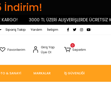
5 İndirim!
GO!
3000 TL ÜZERİ ALIŞVERİŞLERDE ÜCRETSİZ KARGO
Sipariş Takip
Yardım
İletişim
0
Giriş Yap
Favorilerim
Sepetim
Üye Ol
TO & SANAYİ
MARKALAR
İŞ GÜVENLİĞİ