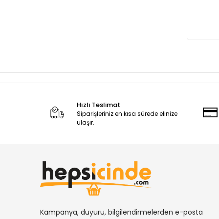
Swolx
TAYFIX
TAYG
TAYREX
TECNO
TELTONİKA
Temsan
Hızlı Teslimat
Siparişleriniz en kısa sürede elinize
TORİN
ulaşır.
TOWER
tsf
Türkel
unocompressor
UNV
Kampanya, duyuru, bilgilendirmelerden e-posta
VIOLA VALENTE