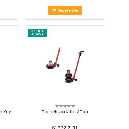
Sepete Ekle
KARGO
BEDAVA
on Yay
Torin Havalı Kriko 2 Ton
61.372,21 TL