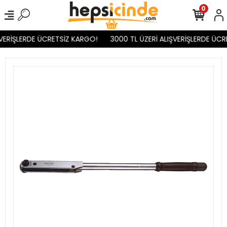
0
VERİŞLERDE ÜCRETSİZ KARGO!
3000 TL ÜZERİ ALIŞVERİŞLERDE ÜCR