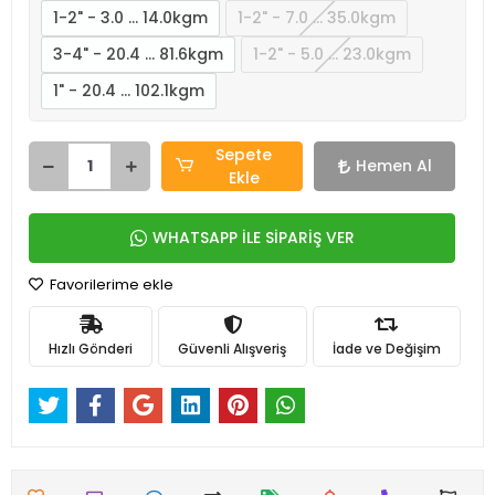
1-2" - 3.0 … 14.0kgm
1-2" - 7.0 … 35.0kgm
3-4" - 20.4 … 81.6kgm
1-2" - 5.0 … 23.0kgm
1" - 20.4 … 102.1kgm
Sepete
Hemen Al
Ekle
WHATSAPP İLE SİPARİŞ VER
Favorilerime ekle
Hızlı Gönderi
Güvenli Alışveriş
İade ve Değişim