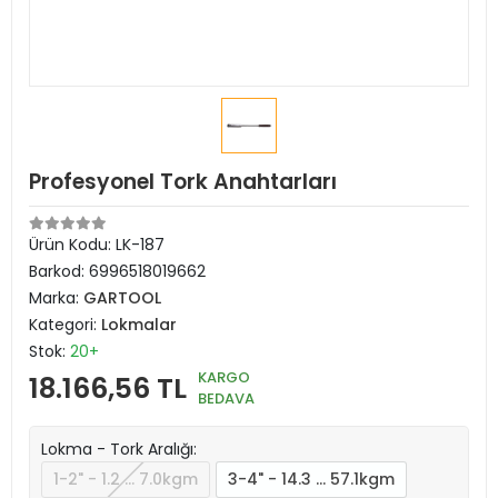
Profesyonel Tork Anahtarları
Ürün Kodu:
LK-187
Barkod:
6996518019662
Marka:
GARTOOL
Kategori:
Lokmalar
Stok:
20+
KARGO
18.166,56 TL
BEDAVA
Lokma - Tork Aralığı:
1-2" - 1.2 … 7.0kgm
3-4" - 14.3 … 57.1kgm