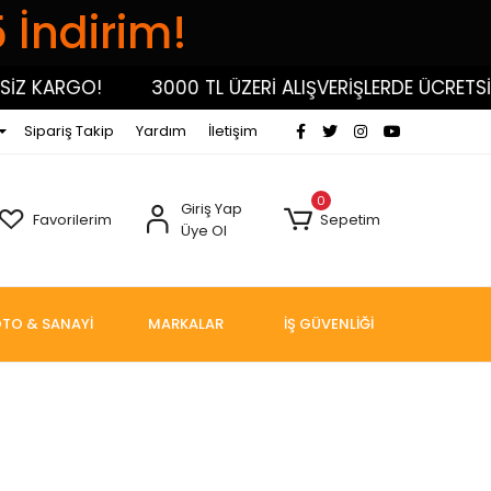
5 İndirim!
İZ KARGO!
3000 TL ÜZERİ ALIŞVERİŞLERDE ÜCRETSİZ
Sipariş Takip
Yardım
İletişim
0
Giriş Yap
Favorilerim
Sepetim
Üye Ol
TO & SANAYİ
MARKALAR
İŞ GÜVENLİĞİ