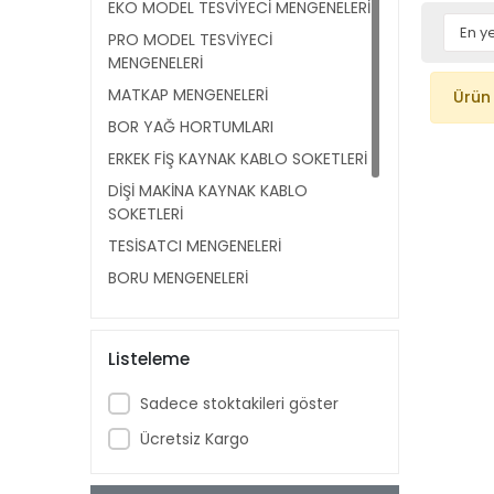
EKO MODEL TESVİYECİ MENGENELERİ
PRO MODEL TESVİYECİ
MENGENELERİ
MATKAP MENGENELERİ
Ürün
BOR YAĞ HORTUMLARI
ERKEK FİŞ KAYNAK KABLO SOKETLERİ
DİŞİ MAKİNA KAYNAK KABLO
SOKETLERİ
TESİSATCI MENGENELERİ
BORU MENGENELERİ
DİŞİ FİŞ KAYNAK KABLO SOKETLERİ
ERKEK MAKİNA KAYNAK KABLO
Listeleme
SOKETLERİ
KAYNAK KABLO SOKETLERİ
Sadece stoktakileri göster
TAKIMLARI
Ücretsiz Kargo
MANYETİK KALDIRAÇLAR
TORNA AYNALARI