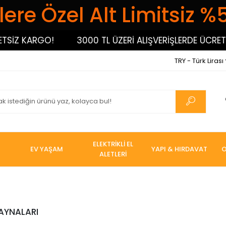
ere Özel Alt Limitsiz %
SİZ KARGO!
3000 TL ÜZERİ ALIŞVERİŞLERDE ÜCRETS
TRY - Türk Lirası
ELEKTRİKLİ EL
EV YAŞAM
YAPI & HIRDAVAT
O
ALETLERİ
AYNALARI