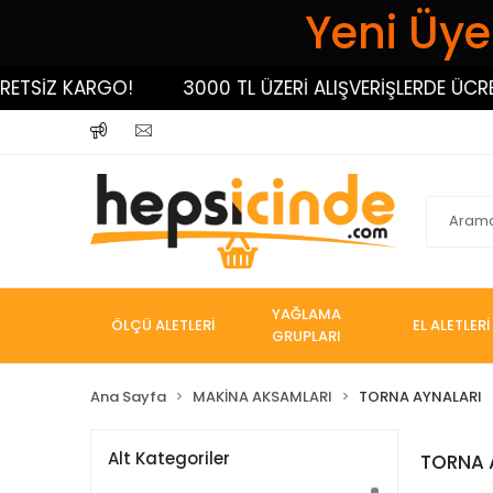
Yeni Üyel
ETSİZ KARGO!
3000 TL ÜZERİ ALIŞVERİŞLERDE ÜCRET
YAĞLAMA
ÖLÇÜ ALETLERİ
EL ALETLERİ
GRUPLARI
Ana Sayfa
MAKİNA AKSAMLARI
TORNA AYNALARI
Alt Kategoriler
TORNA 