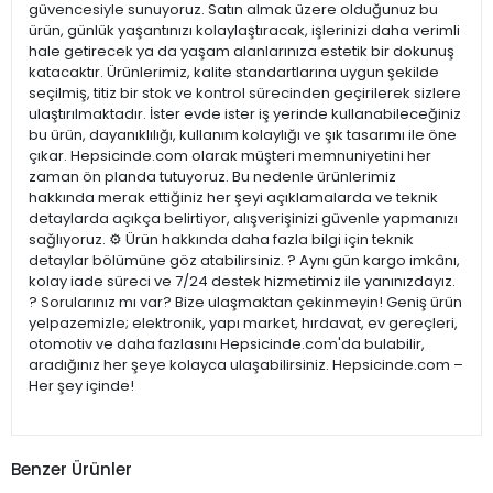
güvencesiyle sunuyoruz. Satın almak üzere olduğunuz bu
ürün, günlük yaşantınızı kolaylaştıracak, işlerinizi daha verimli
hale getirecek ya da yaşam alanlarınıza estetik bir dokunuş
katacaktır. Ürünlerimiz, kalite standartlarına uygun şekilde
seçilmiş, titiz bir stok ve kontrol sürecinden geçirilerek sizlere
ulaştırılmaktadır. İster evde ister iş yerinde kullanabileceğiniz
bu ürün, dayanıklılığı, kullanım kolaylığı ve şık tasarımı ile öne
çıkar. Hepsicinde.com olarak müşteri memnuniyetini her
zaman ön planda tutuyoruz. Bu nedenle ürünlerimiz
hakkında merak ettiğiniz her şeyi açıklamalarda ve teknik
detaylarda açıkça belirtiyor, alışverişinizi güvenle yapmanızı
sağlıyoruz. ⚙️ Ürün hakkında daha fazla bilgi için teknik
detaylar bölümüne göz atabilirsiniz. ? Aynı gün kargo imkânı,
kolay iade süreci ve 7/24 destek hizmetimiz ile yanınızdayız.
? Sorularınız mı var? Bize ulaşmaktan çekinmeyin! Geniş ürün
yelpazemizle; elektronik, yapı market, hırdavat, ev gereçleri,
otomotiv ve daha fazlasını Hepsicinde.com'da bulabilir,
aradığınız her şeye kolayca ulaşabilirsiniz. Hepsicinde.com –
Her şey içinde!
Benzer Ürünler