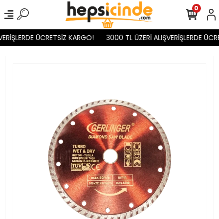
0
VERİŞLERDE ÜCRETSİZ KARGO!
3000 TL ÜZERİ ALIŞVERİŞLERDE ÜCR