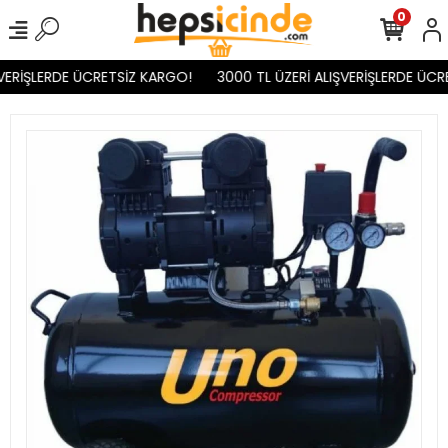
0
VERİŞLERDE ÜCRETSİZ KARGO!
3000 TL ÜZERİ ALIŞVERİŞLERDE ÜCR