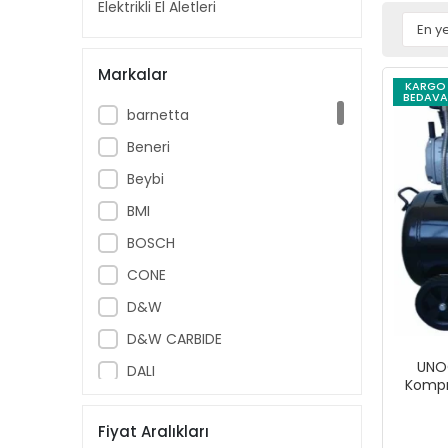
Elektrikli El Aletleri
Markalar
KARGO
BEDAVA
barnetta
Beneri
Beybi
BMI
BOSCH
CONE
D&W
D&W CARBIDE
UNO
DALI
Kompr
Diğer
Fiyat Aralıkları
DW