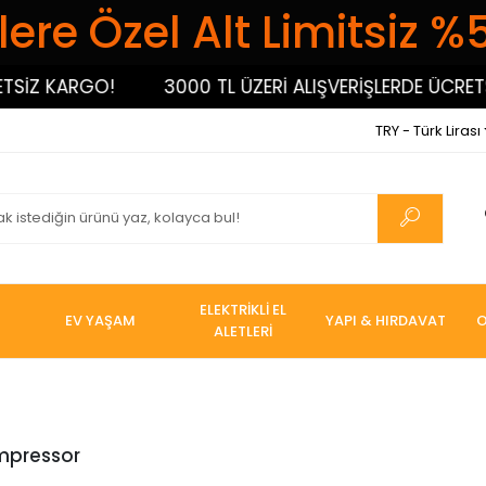
ere Özel Alt Limitsiz %
İZ KARGO!
3000 TL ÜZERİ ALIŞVERİŞLERDE ÜCRETSİ
TRY - Türk Lirası
ELEKTRİKLİ EL
EV YAŞAM
YAPI & HIRDAVAT
O
ALETLERİ
pressor