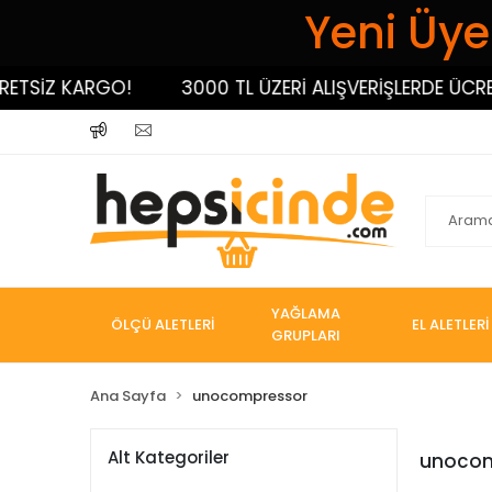
Yeni Üyel
TSİZ KARGO!
3000 TL ÜZERİ ALIŞVERİŞLERDE ÜCRETS
YAĞLAMA
ÖLÇÜ ALETLERİ
EL ALETLERİ
GRUPLARI
Ana Sayfa
unocompressor
Alt Kategoriler
unocom