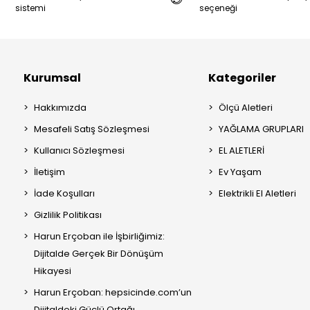
sistemi
seçeneği
Kurumsal
Kategoriler
Hakkımızda
Ölçü Aletleri
Mesafeli Satış Sözleşmesi
YAĞLAMA GRUPLARI
Kullanıcı Sözleşmesi
EL ALETLERİ
İletişim
Ev Yaşam
İade Koşulları
Elektrikli El Aletleri
Gizlilik Politikası
Harun Erçoban ile İşbirliğimiz:
Dijitalde Gerçek Bir Dönüşüm
Hikayesi
Harun Erçoban: hepsicinde.com’un
Dijitaldeki Güçlü Ortağı