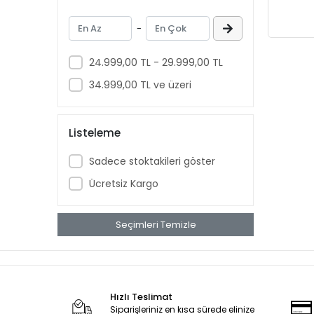
DWCarbide
-
DWMachinery
DWMeasuring
24.999,00 TL - 29.999,00 TL
ELTA
34.999,00 TL ve üzeri
EMAX
FALCON
Listeleme
Fısco
Sadece stoktakileri göster
GARTOOL
Ücretsiz Kargo
GELG
Genel Markalar
Seçimleri Temizle
GEPA
GERLINGER
GFB
Hızlı Teslimat
GORDONX
Siparişleriniz en kısa sürede elinize