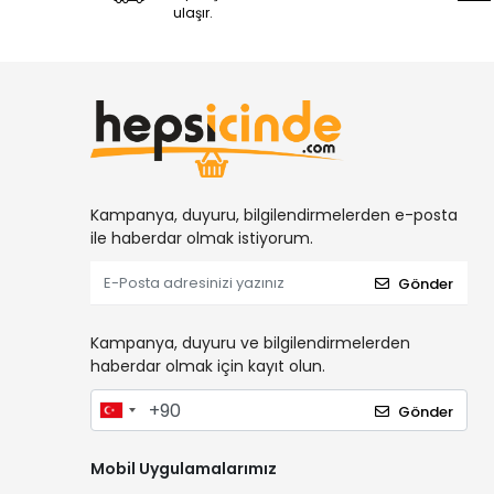
ulaşır.
gp
GWEST
Hepsicinde
İZELTAŞ
Karam
KETER
Kampanya, duyuru, bilgilendirmelerden e-posta
KISTENBERG
ile haberdar olmak istiyorum.
KNIPEX
Gönder
kriter
KT
Kampanya, duyuru ve bilgilendirmelerden
haberdar olmak için kayıt olun.
Lotus
LUXOR
Gönder
MAIER
Mobil Uygulamalarımız
Maison Avf