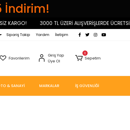
5 İndirim!
Z KARGO!
3000 TL ÜZERİ ALIŞVERİŞLERDE ÜCRETSİZ 
Sipariş Takip
Yardım
İletişim
0
Giriş Yap
Favorilerim
Sepetim
Üye Ol
TO & SANAYİ
MARKALAR
İŞ GÜVENLİĞİ