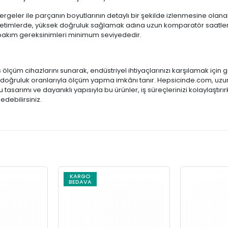
tergeler ile parçanın boyutlarının detaylı bir şekilde izlenmesine olanak
 üretimlerde, yüksek doğruluk sağlamak adına uzun komparatör saatleri
 bakım gereksinimleri minimum seviyededir.
üm cihazlarını sunarak, endüstriyel ihtiyaçlarınızı karşılamak için ge
oğruluk oranlarıyla ölçüm yapma imkânı tanır. Hepsicinde.com, uzun 
 tasarımı ve dayanıklı yapısıyla bu ürünler, iş süreçlerinizi kolaylaştır
debilirsiniz.
KARGO
BEDAVA