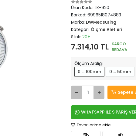
Ürün Kodu:
LK-920
Barkod:
6996518074883
Marka:
DWMeasuring
Kategori:
Ölçme Aletleri
Stok:
20+
KARGO
7.314,10 TL
BEDAVA
Ölçüm Aralığı:
0 … 100mm
0 … 50mm
Sepete 
WHATSAPP İLE SİPARİŞ VE
Favorilerime ekle