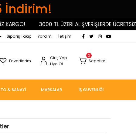
5 İndirim!
KARGO!
3000 TL ÜZERİ ALIŞVERİŞLERDE ÜCRETSİZ KA
Sipariş Takip
Yardım
İletişim
0
Giriş Yap
Favorilerim
Sepetim
Üye Ol
TO & SANAYİ
MARKALAR
İŞ GÜVENLİĞİ
ler