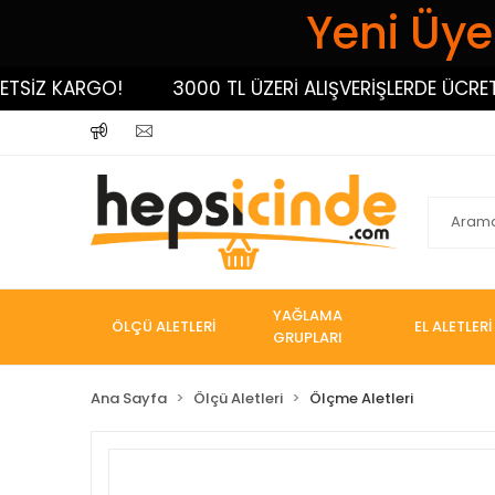
Yeni Üyel
İZ KARGO!
3000 TL ÜZERİ ALIŞVERİŞLERDE ÜCRETSİZ
YAĞLAMA
ÖLÇÜ ALETLERİ
EL ALETLERİ
GRUPLARI
Ana Sayfa
Ölçü Aletleri
Ölçme Aletleri