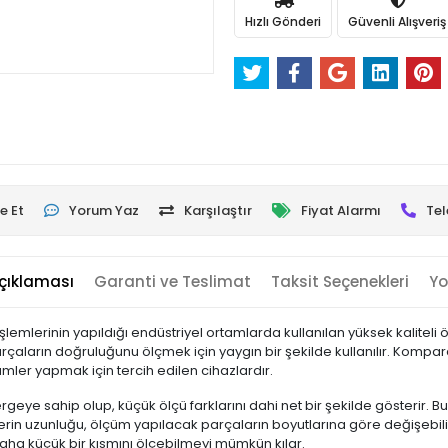
Hızlı Gönderi
Güvenli Alışveriş
e Et
Yorum Yaz
Karşılaştır
Fiyat Alarmı
Tel
çıklaması
Garanti ve Teslimat
Taksit Seçenekleri
Yo
mlerinin yapıldığı endüstriyel ortamlarda kullanılan yüksek kaliteli öl
 parçaların doğruluğunu ölçmek için yaygın bir şekilde kullanılır. Komp
mler yapmak için tercih edilen cihazlardır.
ye sahip olup, küçük ölçü farklarını dahi net bir şekilde gösterir. Bu ö
in uzunluğu, ölçüm yapılacak parçaların boyutlarına göre değişebilir,
daha küçük bir kısmını ölçebilmeyi mümkün kılar.