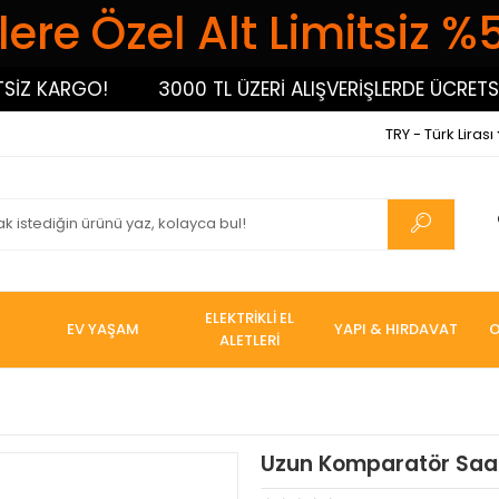
ere Özel Alt Limitsiz %
 KARGO!
3000 TL ÜZERİ ALIŞVERİŞLERDE ÜCRETSİZ 
TRY - Türk Lirası
ELEKTRİKLİ EL
EV YAŞAM
YAPI & HIRDAVAT
O
ALETLERİ
Uzun Komparatör Saat