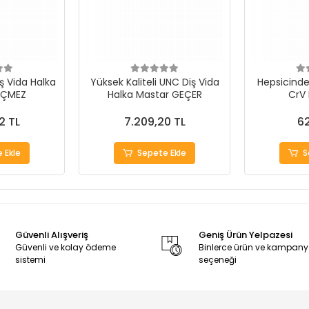
ş Vida Halka
Yüksek Kaliteli UNC Diş Vida
Hepsicinde 
EÇMEZ
Halka Mastar GEÇER
CrV
2 TL
7.209,20 TL
62
 Ekle
Sepete Ekle
S
Güvenli Alışveriş
Geniş Ürün Yelpazesi
Güvenli ve kolay ödeme
Binlerce ürün ve kampan
sistemi
seçeneği