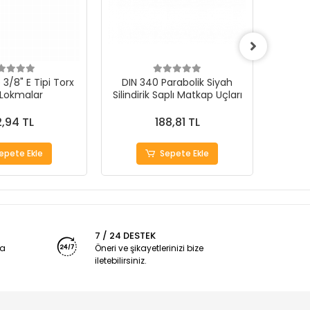
3/8" E Tipi Torx
DIN 340 Parabolik Siyah
 Lokmalar
Silindirik Saplı Matkap Uçları
1000Ad
,94 TL
188,81 TL
epete Ekle
Sepete Ekle
7 / 24 DESTEK
ya
Öneri ve şikayetlerinizi bize
iletebilirsiniz.