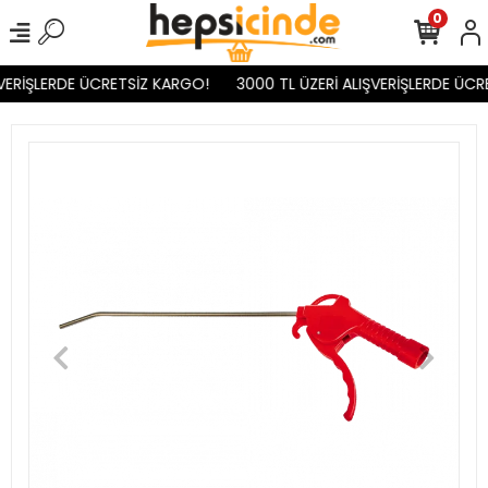
0
VERİŞLERDE ÜCRETSİZ KARGO!
3000 TL ÜZERİ ALIŞVERİŞLERDE ÜCR