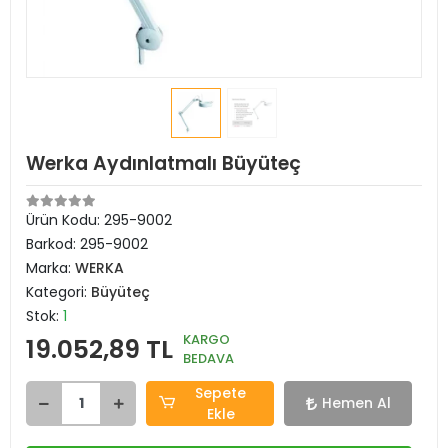
Werka Aydınlatmalı Büyüteç
Ürün Kodu:
295-9002
Barkod:
295-9002
Marka:
WERKA
Kategori:
Büyüteç
Stok:
1
KARGO
19.052,89 TL
BEDAVA
Sepete
Hemen Al
Ekle