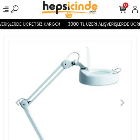
0
VERİŞLERDE ÜCRETSİZ KARGO!
3000 TL ÜZERİ ALIŞVERİŞLERDE ÜCR