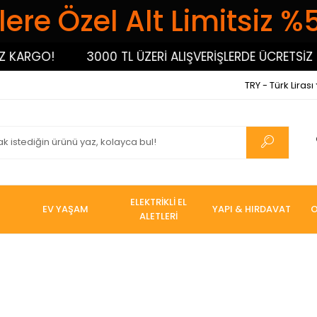
ere Özel Alt Limitsiz %
GO!
3000 TL ÜZERİ ALIŞVERİŞLERDE ÜCRETSİZ KARG
TRY - Türk Lirası
ELEKTRİKLİ EL
EV YAŞAM
YAPI & HIRDAVAT
O
ALETLERİ