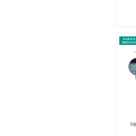
Türkel
unocompressor
UNV
VIOLA VALENTE
KARGO
WERKA
BEDAVA
WOER
YAMA
YamaPads
ZUPPER
Di