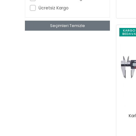
GEPA
Ücretsiz Kargo
GERLINGER
GFB
Seçimleri Temizle
KARGO
GORDONX
BEDAVA
gp
GWEST
Hepsicinde
İZELTAŞ
Karam
KETER
KISTENBERG
KNIPEX
Kar
kriter
KT