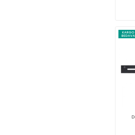
Lotus
LUXOR
MAIER
Maison Avf
KARGO
BEDAVA
Makita
MANO
MASTER BY MAIER
MasterbyMaier
MEGA
MERCURE
MİTACAN
MİTALUB
D
Mitapomp
Mopal