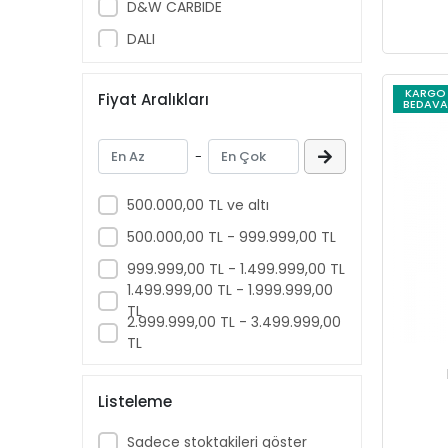
D&W CARBIDE
DALI
Diğer
KARGO
Fiyat Aralıkları
DW
BEDAVA
DWCarbide
-
DWMachinery
DWMeasuring
500.000,00 TL ve altı
ELTA
500.000,00 TL - 999.999,00 TL
EMAX
999.999,00 TL - 1.499.999,00 TL
1.499.999,00 TL - 1.999.999,00
FALCON
TL
2.999.999,00 TL - 3.499.999,00
Fısco
TL
GARTOOL
GELG
Listeleme
Genel Markalar
Sadece stoktakileri göster