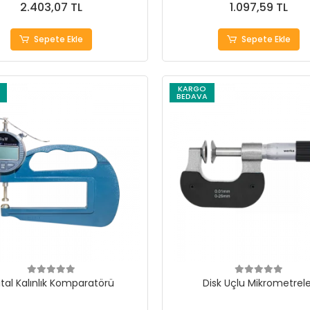
2.403,07 TL
1.097,59 TL
Sepete Ekle
Sepete Ekle
KARGO
BEDAVA
jital Kalınlık Komparatörü
Disk Uçlu Mikrometrele