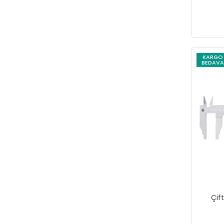
MUZI
NORM
NT TOOLS
NT-iGlove
KARGO
BEDAVA
NTİ-GLOVE
NTLights
NTTools
omega-tools
RAYNO
Rotake
Rothenberger
ROX
Rox Wood
Çif
SCHEPPACH