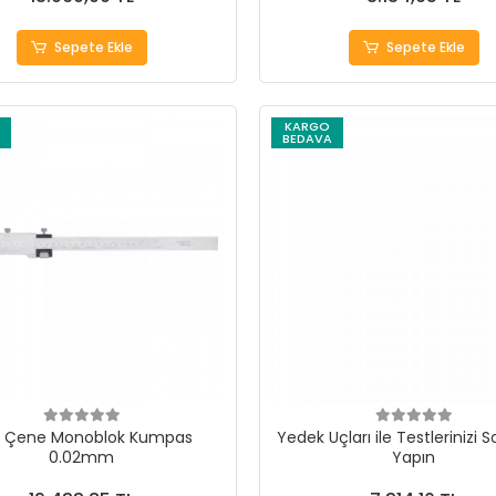
Sepete Ekle
Sepete Ekle
KARGO
BEDAVA
t Çene Monoblok Kumpas
Yedek Uçları ile Testlerinizi 
0.02mm
Yapın