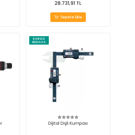
28.731,91 TL
Sepete Ekle
KARGO
BEDAVA
r
Dijital Dişli Kumpası