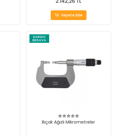
2.142,26 TL
Sepete Ekle
KARGO
BEDAVA
Bıçak Ağızlı Mikrometreler