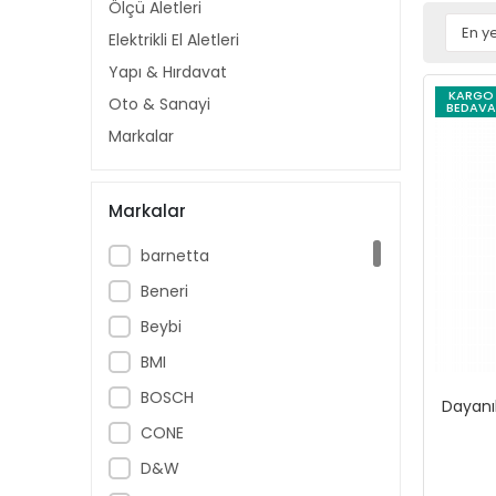
Ölçü Aletleri
Elektrikli El Aletleri
Yapı & Hırdavat
KARGO
Oto & Sanayi
BEDAVA
Markalar
Markalar
barnetta
Beneri
Beybi
BMI
BOSCH
Dayanı
CONE
D&W