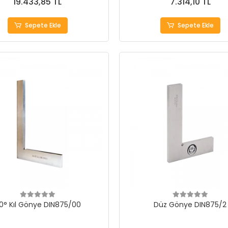
19.433,85 TL
7.314,10 TL
Sepete Ekle
Sepete Ekle
0° Kıl Gönye DIN875/00
Düz Gönye DIN875/2