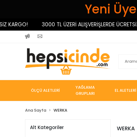
Yeni Üyel
ARGO!
3000 TL ÜZERİ ALIŞVERİŞLERDE ÜCRETSİZ KAR
YAĞLAMA
ÖLÇÜ ALETLERİ
EL ALETLERİ
GRUPLARI
Ana Sayfa
WERKA
Alt Kategoriler
WERKA