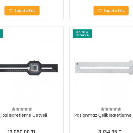
Sepete Ekle
Sepete Ekle
KARGO
BEDAVA
ijital Isaretleme Cetveli
Paslanmaz Çelik Isaretleme 
13.060,00 TL
3.134,95 TL