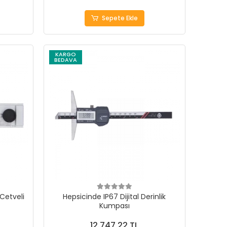
Sepete Ekle
KARGO
BEDAVA
Cetveli
Hepsicinde IP67 Dijital Derinlik
Kumpası
12.747,22 TL