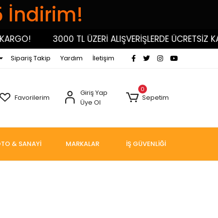
5 İndirim!
O!
3000 TL ÜZERİ ALIŞVERİŞLERDE ÜCRETSİZ KARGO!
Sipariş Takip
Yardım
İletişim
0
Giriş Yap
Favorilerim
Sepetim
Üye Ol
TO & SANAYİ
MARKALAR
İŞ GÜVENLİĞİ