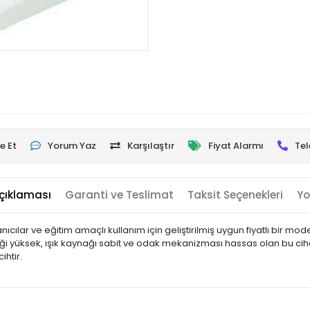
e Et
Yorum Yaz
Karşılaştır
Fiyat Alarmı
Tel
çıklaması
Garanti ve Teslimat
Taksit Seçenekleri
Yo
ıcılar ve eğitim amaçlı kullanım için geliştirilmiş uygun fiyatlı bir m
tliği yüksek, ışık kaynağı sabit ve odak mekanizması hassas olan bu cih
ihtir.