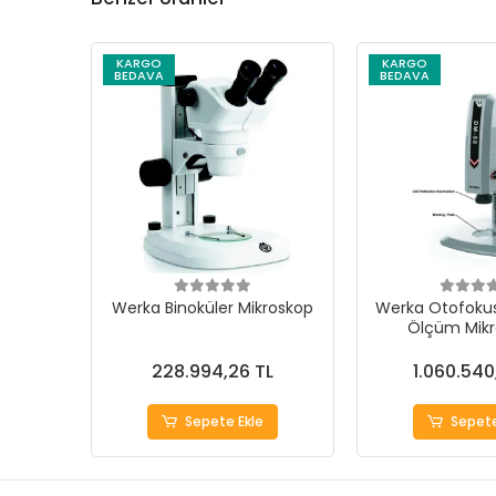
KARGO
KARGO
BEDAVA
BEDAVA
Werka Binoküler Mikroskop
Werka Otofokus
Ölçüm Mik
228.994,26 TL
1.060.540
Sepete Ekle
Sepete