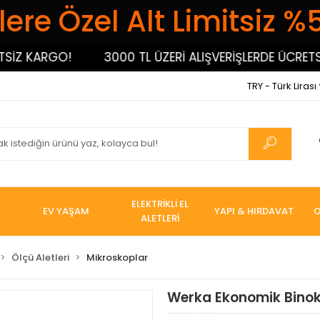
ere Özel Alt Limitsiz %
Z KARGO!
3000 TL ÜZERİ ALIŞVERİŞLERDE ÜCRETSİZ 
TRY - Türk Lirası
ELEKTRİKLİ EL
EV YAŞAM
YAPI & HIRDAVAT
O
ALETLERİ
Ölçü Aletleri
Mikroskoplar
Werka Ekonomik Binok