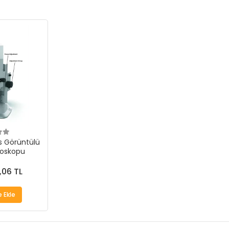
 Görüntülü
roskopu
,06 TL
 Ekle