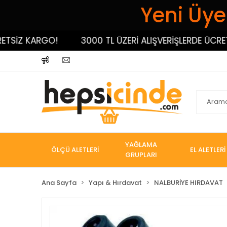
Yeni Üyel
İZ KARGO!
3000 TL ÜZERİ ALIŞVERİŞLERDE ÜCRETSİ
YAĞLAMA
ÖLÇÜ ALETLERİ
EL ALETLERİ
GRUPLARI
Ana Sayfa
Yapı & Hırdavat
NALBURİYE HIRDAVAT