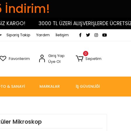
5 İndirim!
KARGO!
3000 TL ÜZERİ ALIŞVERİŞLERDE ÜCRETSİZ K
Sipariş Takip
Yardım
İletişim
0
Giriş Yap
Favorilerim
Sepetim
Üye Ol
TO & SANAYİ
MARKALAR
İŞ GÜVENLİĞİ
üler Mikroskop