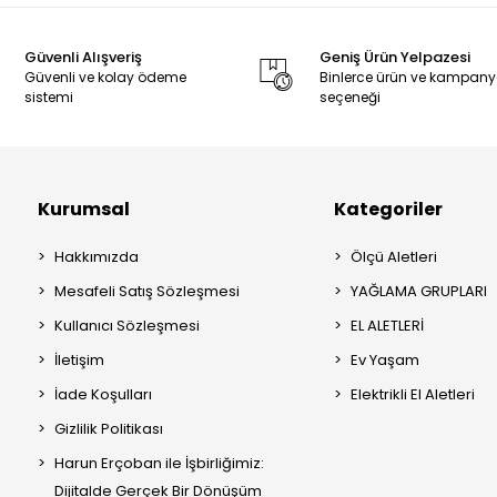
Güvenli Alışveriş
Geniş Ürün Yelpazesi
Güvenli ve kolay ödeme
Binlerce ürün ve kampan
sistemi
seçeneği
Kurumsal
Kategoriler
Hakkımızda
Ölçü Aletleri
Mesafeli Satış Sözleşmesi
YAĞLAMA GRUPLARI
Kullanıcı Sözleşmesi
EL ALETLERİ
İletişim
Ev Yaşam
İade Koşulları
Elektrikli El Aletleri
Gizlilik Politikası
Harun Erçoban ile İşbirliğimiz:
Dijitalde Gerçek Bir Dönüşüm