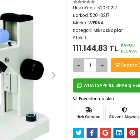
Ürün Kodu:
520-0217
Barkod:
520-0217
Marka:
WERKA
Kategori:
Mikroskoplar
Stok:
1
KARGO
111.144,83 TL
BEDAVA
Sepete 
WHATSAPP İLE SİPARİŞ VE
Favorilerime ekle
Hızlı Gönderi
Güvenli Alışveriş