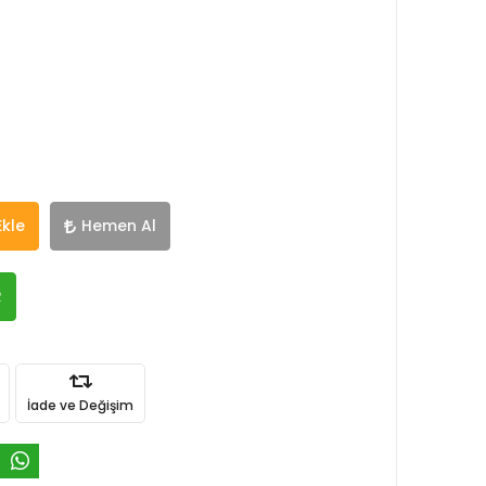
Ekle
Hemen Al
R
İade ve Değişim