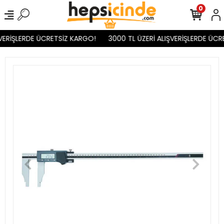
0
VERİŞLERDE ÜCRETSİZ KARGO!
3000 TL ÜZERİ ALIŞVERİŞLERDE ÜCR