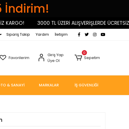
5 İndirim!
 KARGO!
3000 TL ÜZERİ ALIŞVERİŞLERDE ÜCRETSİZ K
Sipariş Takip
Yardım
İletişim
0
Giriş Yap
Favorilerim
Sepetim
Üye Ol
TO & SANAYİ
MARKALAR
İŞ GÜVENLİĞİ
m