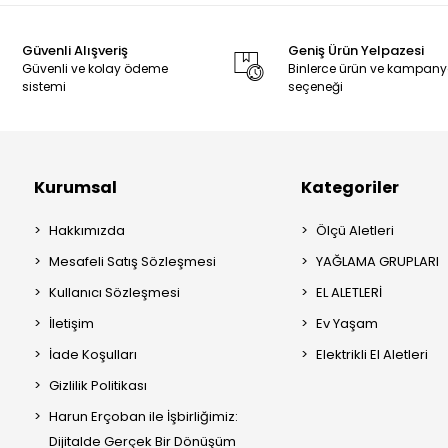
Güvenli Alışveriş
Geniş Ürün Yelpazesi
Güvenli ve kolay ödeme
Binlerce ürün ve kampan
sistemi
seçeneği
Kurumsal
Kategoriler
Hakkımızda
Ölçü Aletleri
Mesafeli Satış Sözleşmesi
YAĞLAMA GRUPLARI
Kullanıcı Sözleşmesi
EL ALETLERİ
İletişim
Ev Yaşam
İade Koşulları
Elektrikli El Aletleri
Gizlilik Politikası
Harun Erçoban ile İşbirliğimiz:
Dijitalde Gerçek Bir Dönüşüm