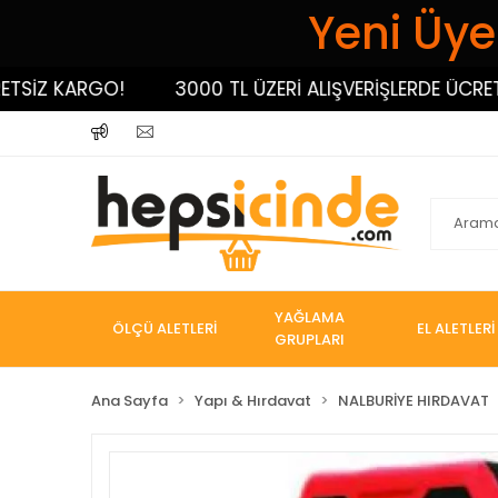
Yeni Üyel
SİZ KARGO!
3000 TL ÜZERİ ALIŞVERİŞLERDE ÜCRETSİ
YAĞLAMA
ÖLÇÜ ALETLERİ
EL ALETLERİ
GRUPLARI
Ana Sayfa
Yapı & Hırdavat
NALBURİYE HIRDAVAT