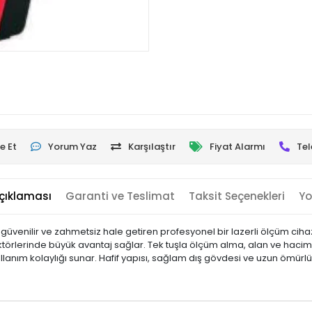
e Et
Yorum Yaz
Karşılaştır
Fiyat Alarmı
Tel
çıklaması
Garanti ve Teslimat
Taksit Seçenekleri
Yo
güvenilir ve zahmetsiz hale getiren profesyonel bir lazerli ölçüm cih
ktörlerinde büyük avantaj sağlar. Tek tuşla ölçüm alma, alan ve hacim 
ullanım kolaylığı sunar. Hafif yapısı, sağlam dış gövdesi ve uzun ömü