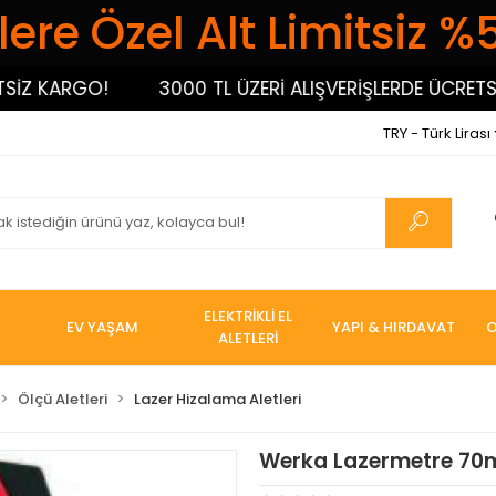
ere Özel Alt Limitsiz %
Z KARGO!
3000 TL ÜZERİ ALIŞVERİŞLERDE ÜCRETSİZ
TRY - Türk Lirası
ELEKTRİKLİ EL
EV YAŞAM
YAPI & HIRDAVAT
O
ALETLERİ
Ölçü Aletleri
Lazer Hizalama Aletleri
Werka Lazermetre 70