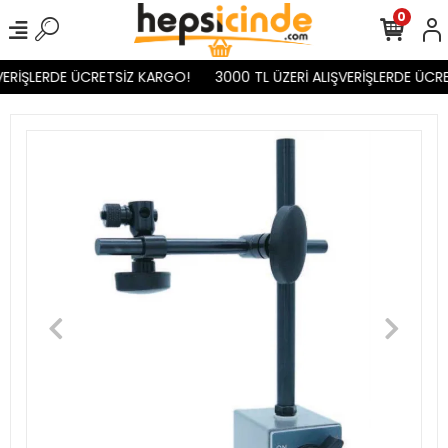
0
VERİŞLERDE ÜCRETSİZ KARGO!
3000 TL ÜZERİ ALIŞVERİŞLERDE ÜCR