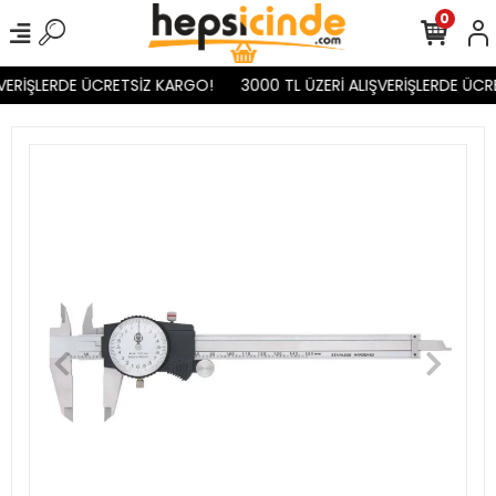
0
VERİŞLERDE ÜCRETSİZ KARGO!
3000 TL ÜZERİ ALIŞVERİŞLERDE ÜCR