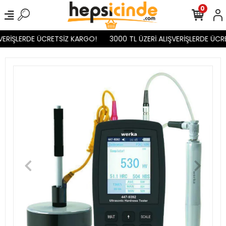
0
VERİŞLERDE ÜCRETSİZ KARGO!
3000 TL ÜZERİ ALIŞVERİŞLERDE ÜCR