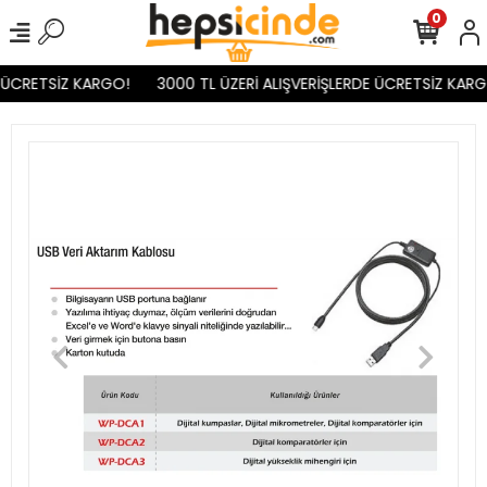
0
 ÜCRETSİZ KARGO!
3000 TL ÜZERİ ALIŞVERİŞLERDE ÜCRETSİZ KARG