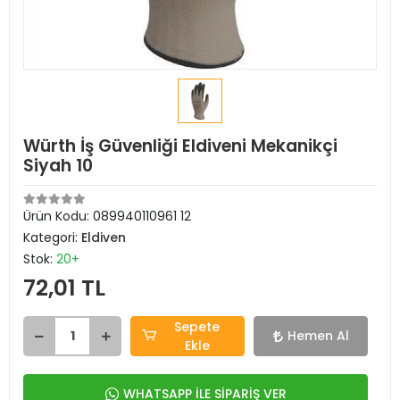
Würth İş Güvenliği Eldiveni Mekanikçi
Siyah 10
Ürün Kodu:
089940110961 12
Kategori:
Eldiven
Stok:
20+
72,01 TL
Sepete
Hemen Al
Ekle
WHATSAPP İLE SİPARİŞ VER