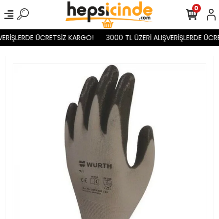
0
VERİŞLERDE ÜCRETSİZ KARGO!
3000 TL ÜZERİ ALIŞVERİŞLERDE ÜCR