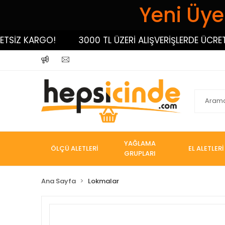
Yeni Üyel
Z KARGO!
3000 TL ÜZERİ ALIŞVERİŞLERDE ÜCRETSİZ
YAĞLAMA
ÖLÇÜ ALETLERİ
EL ALETLERİ
GRUPLARI
Ana Sayfa
Lokmalar