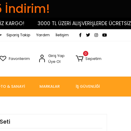
5 İndirim!
ARGO!
3000 TL ÜZERİ ALIŞVERİŞLERDE ÜCRETSİZ KA
Sipariş Takip
Yardım
İletişim
0
Giriş Yap
Favorilerim
Sepetim
Üye Ol
TO & SANAYİ
MARKALAR
İŞ GÜVENLİĞİ
Seti