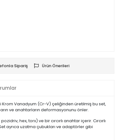
efonla Sipariş
Ürün Önerileri
rumlar
iteli Krom Vanadyum (Cr-V) çeliğinden üretilmiş bu set,
ların ve anahtarların deformasyonunu önler.
zidriv, hex, torx) ve bir cırcırlı anahtar içerir. Cırcırlı
. Set ayrıca uzatma çubukları ve adaptörler gibi