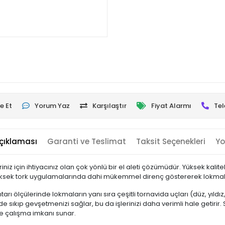
e Et
Yorum Yaz
Karşılaştır
Fiyat Alarmı
Tel
çıklaması
Garanti ve Teslimat
Taksit Seçenekleri
Yo
riniz için ihtiyacınız olan çok yönlü bir el aleti çözümüdür. Yüksek kal
, yüksek tork uygulamalarında dahi mükemmel direnç göstererek lokma
ı ölçülerinde lokmaların yanı sıra çeşitli tornavida uçları (düz, yıldız, po
de sıkıp gevşetmenizi sağlar, bu da işlerinizi daha verimli hale getirir
de çalışma imkanı sunar.