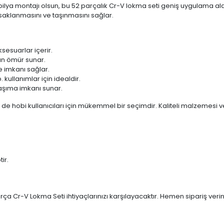
 mobilya montajı olsun, bu 52 parçalık Cr-V lokma seti geniş uygulama al
 saklanmasını ve taşınmasını sağlar.
ksesuarlar içerir.
un ömür sunar.
 imkanı sağlar.
 kullanımlar için idealdir.
aşıma imkanı sunar.
e hobi kullanıcıları için mükemmel bir seçimdir. Kaliteli malzemesi v
ir.
rça Cr-V Lokma Seti ihtiyaçlarınızı karşılayacaktır. Hemen sipariş verin