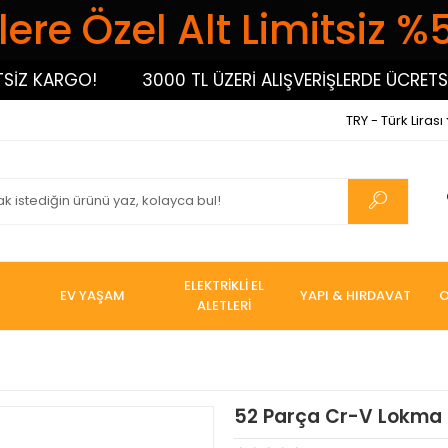
ere Özel Alt Limitsiz %
 KARGO!
3000 TL ÜZERİ ALIŞVERİŞLERDE ÜCRETSİZ K
TRY - Türk Lirası
ELEKTRİKLİ EL
EV YAŞAM
YAPI & HIRDAVAT
O
ALETLERİ
52 Parça Cr-V Lokma 