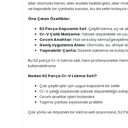
İster otomotiv tamiri, ister evdeki tadilat işleri, ister
ve taşınabilir bir çantada sunulur, bu da setin kolayca
Öne Çıkan Özellikler:
52 Parça Kapsamlı Set:
Çeşitli lokma, uç ve a
Cr-V Çelik Malzeme:
Yüksek dayanıklılık ve uz
Cırcırlı Anahtar:
Hızlı ve kolay sıkma/gevşetme
Geniş Uygulama Alanı:
Otomotiv, ev, atölye vb.
Taşınabilir Çanta:
Düzenli saklama ve kolay t
Bu 52 parça Cr-V lokma seti, hem profesyoneller hem d
kullanabilirsiniz.
Neden 52 Parça Cr-V Lokma Seti?
Çok çeşitli işler için uygun kapsamlı bir settir.
Cr-V çeliği sayesinde yüksek dayanıklılığa sahipt
Cırcırlı anahtar işleri hızlandırır.
Taşıma çantası sayesinde pratiktir.
Çok yönlü ve dayanıklı bir lokma seti arıyorsanız, 52 Pa