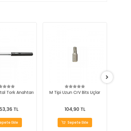
ital Tork Anahtarı
M Tipi Uzun CrV Bits Uçlar
Hepsi
553,36 TL
104,90 TL
epete Ekle
Sepete Ekle