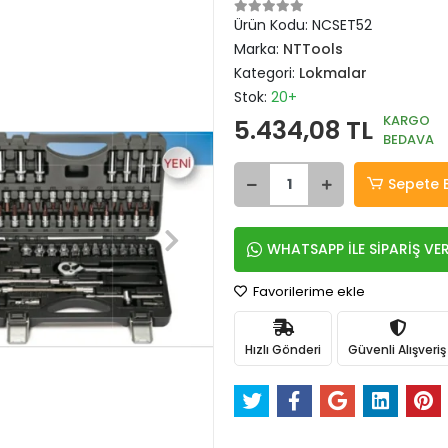
Ürün Kodu:
NCSET52
Marka:
NTTools
Kategori:
Lokmalar
Stok:
20+
KARGO
5.434,08 TL
BEDAVA
Sepete 
WHATSAPP İLE SİPARİŞ VE
Favorilerime ekle
Hızlı Gönderi
Güvenli Alışveriş