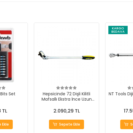
KARGO
BEDAVA
Bits Set
Hepsicinde 72 Dişli Kilitli
NT Tools Dij
Mafsallı Ekstra İnce Uzun
Cırcır Kollar
8 TL
2.090,29 TL
17.
 Ekle
Sepete Ekle
S