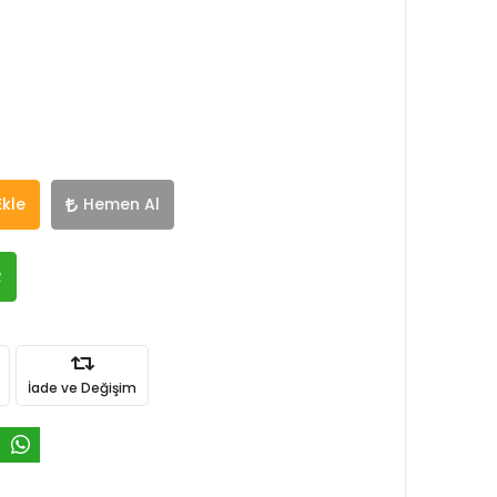
Ekle
Hemen Al
R
İade ve Değişim