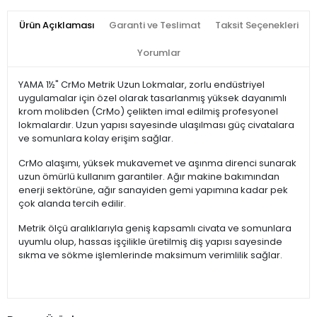
Ürün Açıklaması
Garanti ve Teslimat
Taksit Seçenekleri
Yorumlar
YAMA 1½" CrMo Metrik Uzun Lokmalar, zorlu endüstriyel
uygulamalar için özel olarak tasarlanmış yüksek dayanımlı
krom molibden (CrMo) çelikten imal edilmiş profesyonel
lokmalardır. Uzun yapısı sayesinde ulaşılması güç civatalara
ve somunlara kolay erişim sağlar.
CrMo alaşımı, yüksek mukavemet ve aşınma direnci sunarak
uzun ömürlü kullanım garantiler. Ağır makine bakımından
enerji sektörüne, ağır sanayiden gemi yapımına kadar pek
çok alanda tercih edilir.
Metrik ölçü aralıklarıyla geniş kapsamlı civata ve somunlara
uyumlu olup, hassas işçilikle üretilmiş diş yapısı sayesinde
sıkma ve sökme işlemlerinde maksimum verimlilik sağlar.