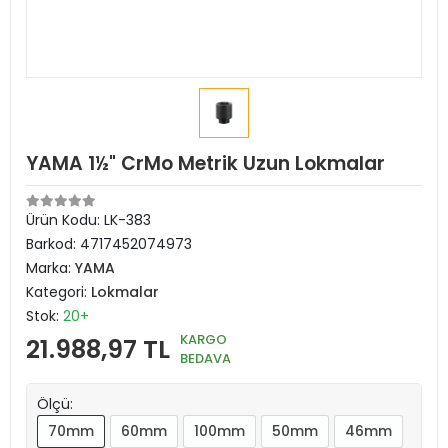
YAMA 1½" CrMo Metrik Uzun Lokmalar
Ürün Kodu:
LK-383
Barkod:
4717452074973
Marka:
YAMA
Kategori:
Lokmalar
Stok:
20+
KARGO
21.988,97 TL
BEDAVA
Ölçü:
70mm
60mm
100mm
50mm
46mm