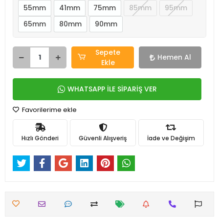
55mm
41mm
75mm
85mm
95mm
65mm
80mm
90mm
Sepete
Hemen Al
Ekle
WHATSAPP İLE SİPARİŞ VER
Favorilerime ekle
Hızlı Gönderi
Güvenli Alışveriş
İade ve Değişim