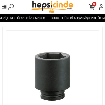
0
VERİŞLERDE ÜCRETSİZ KARGO!
3000 TL ÜZERİ ALIŞVERİŞLERDE ÜCR