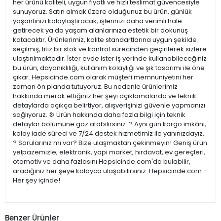
her ürünü kaliteli, uygun fiyatlı ve hızlı teslimat güvencesiyle
sunuyoruz. Satın almak üzere olduğunuz bu ürün, günlük
yaşantınızı kolaylaştıracak, işlerinizi daha verimli hale
getirecek ya da yaşam alanlarınıza estetik bir dokunuş
katacaktır. Ürünlerimiz, kalite standartlarına uygun şekilde
seçilmiş, titiz bir stok ve kontrol sürecinden geçirilerek sizlere
ulaştırılmaktadır. İster evde ister iş yerinde kullanabileceğiniz
bu ürün, dayanıklılığı, kullanım kolaylığı ve şık tasarımı ile öne
çıkar. Hepsicinde.com olarak müşteri memnuniyetini her
zaman ön planda tutuyoruz. Bu nedenle ürünlerimiz
hakkında merak ettiğiniz her şeyi açıklamalarda ve teknik
detaylarda açıkça belirtiyor, alışverişinizi güvenle yapmanızı
sağlıyoruz. ⚙️ Ürün hakkında daha fazla bilgi için teknik
detaylar bölümüne göz atabilirsiniz. ? Aynı gün kargo imkânı,
kolay iade süreci ve 7/24 destek hizmetimiz ile yanınızdayız.
? Sorularınız mı var? Bize ulaşmaktan çekinmeyin! Geniş ürün
yelpazemizle; elektronik, yapı market, hırdavat, ev gereçleri,
otomotiv ve daha fazlasını Hepsicinde.com'da bulabilir,
aradığınız her şeye kolayca ulaşabilirsiniz. Hepsicinde.com –
Her şey içinde!
Benzer Ürünler