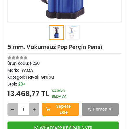
5 mm. Vakumsuz Pop Perçin Pensi
Ürün Kodu:
N250
Marka:
YAMA
Kategori:
Havalı Grubu
Stok:
20+
KARGO
13.468,77 TL
BEDAVA
Sepete
Hemen Al
Ekle
WHATSAPP İLE SİPARİŞ VER