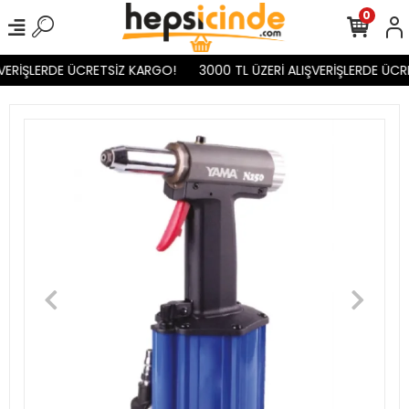
0
VERİŞLERDE ÜCRETSİZ KARGO!
3000 TL ÜZERİ ALIŞVERİŞLERDE ÜCR