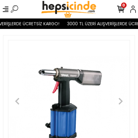
0
VERİŞLERDE ÜCRETSİZ KARGO!
3000 TL ÜZERİ ALIŞVERİŞLERDE ÜCR