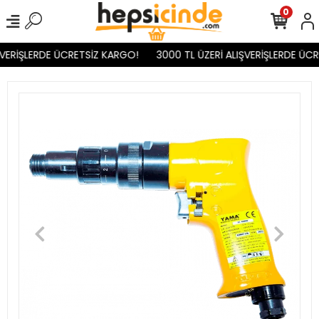
0
VERİŞLERDE ÜCRETSİZ KARGO!
3000 TL ÜZERİ ALIŞVERİŞLERDE ÜCR