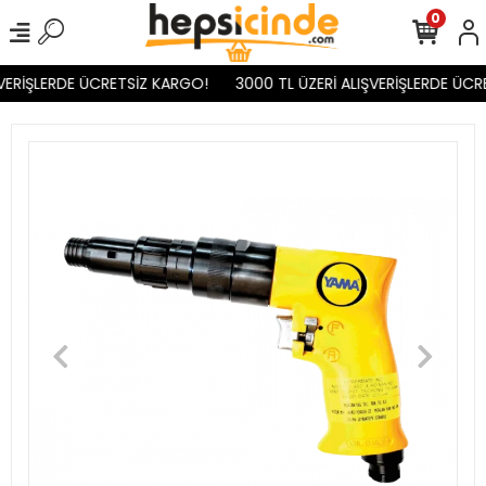
0
VERİŞLERDE ÜCRETSİZ KARGO!
3000 TL ÜZERİ ALIŞVERİŞLERDE ÜCR