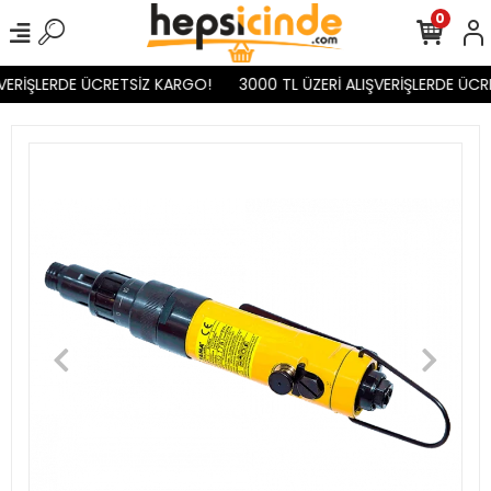
0
VERİŞLERDE ÜCRETSİZ KARGO!
3000 TL ÜZERİ ALIŞVERİŞLERDE ÜCR