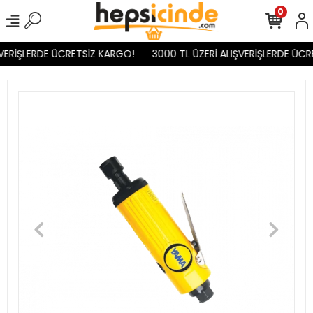
0
VERİŞLERDE ÜCRETSİZ KARGO!
3000 TL ÜZERİ ALIŞVERİŞLERDE ÜCR