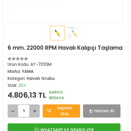
6 mm. 22000 RPM Havalı Kalıpçı Taşlama
Ürün Kodu:
AT-7033M
Marka:
YAMA
Kategori:
Havalı Grubu
Stok:
20+
KARGO
4.806,13 TL
BEDAVA
Sepete
Hemen Al
Ekle
WHATSAPP İLE SİPARİŞ VER