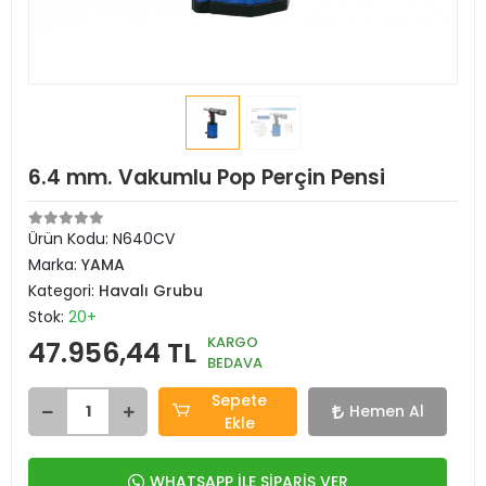
6.4 mm. Vakumlu Pop Perçin Pensi
Ürün Kodu:
N640CV
Marka:
YAMA
Kategori:
Havalı Grubu
Stok:
20+
KARGO
47.956,44 TL
BEDAVA
Sepete
Hemen Al
Ekle
WHATSAPP İLE SİPARİŞ VER