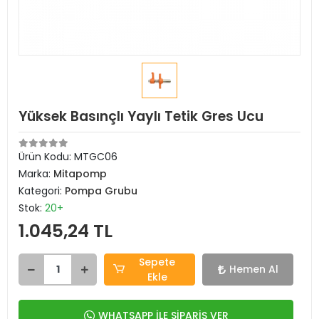
Yüksek Basınçlı Yaylı Tetik Gres Ucu
Ürün Kodu:
MTGC06
Marka:
Mitapomp
Kategori:
Pompa Grubu
Stok:
20+
1.045,24 TL
Sepete
Hemen Al
Ekle
WHATSAPP İLE SİPARİŞ VER