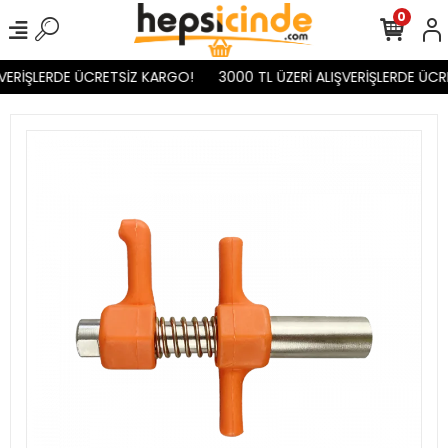
0
VERİŞLERDE ÜCRETSİZ KARGO!
3000 TL ÜZERİ ALIŞVERİŞLERDE ÜCR