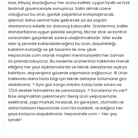
size, ihtiyaç duyduğunuz her ürünü kaliteli, uygun fiyatlı ve hızlı
teslimat güvencesiyle sunuyoruz. Satın almak üzere
olduğunuz bu ürün, günlük yaşantınızı kolaylaştıracak,
işlerinizi daha verimli hale getirecek ya da yaşam
alanlarınıza estetik bir dokunuş katacaktır. Ürünlerimiz, kalite
standartlarına uygun şekilde seçilmiş, titiz bir stok ve kontrol
sürecinden geçirilerek sizlere ulaştırılmaktadır. İster evde
ister iş yerinde kullanabileceğiniz bu ürün, dayanıklılığı,
kullanım kolaylığı ve şık tasarımı ile öne çıkar.
Hepsicinde.com olarak müşteri memnuniyetini her zaman
ön planda tutuyoruz. Bu nedenle ürünlerimiz hakkında merak
ettiğiniz her şeyi açıklamalarda ve teknik detaylarda açıkça
belirtiyor, alışverişinizi güvenle yapmanızı sağlıyoruz. ⚙️ Ürün
hakkında daha fazla bilgi için teknik detaylar bölümüne göz
atabilirsiniz. ? Aynı gün kargo imkânı, kolay iade süreci ve
7/24 destek hizmetimiz ile yanınızdayız. ? Sorularınız mı var?
Bize ulaşmaktan çekinmeyin! Geniş ürün yelpazemizle;
elektronik, yapı market, hırdavat, ev gereçleri, otomotiv ve
daha fazlasını Hepsicinde.com'da bulabilir, aradığınız her
şeye kolayca ulaşabilirsiniz. Hepsicinde.com – Her şey
içinde!