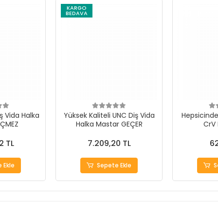
KARGO
BEDAVA
ş Vida Halka
Yüksek Kaliteli UNC Diş Vida
Hepsicinde 
EÇMEZ
Halka Mastar GEÇER
CrV
2 TL
7.209,20 TL
62
 Ekle
Sepete Ekle
S