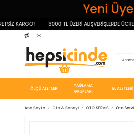
Yeni Üyel
SİZ KARGO!
3000 TL ÜZERİ ALIŞVERİŞLERDE ÜCRETS
YAĞLAMA
ÖLÇÜ ALETLERİ
EL ALETLERİ
GRUPLARI
Ana Sayfa
Oto & Sanayi
OTO SERVİS
Oto Servi