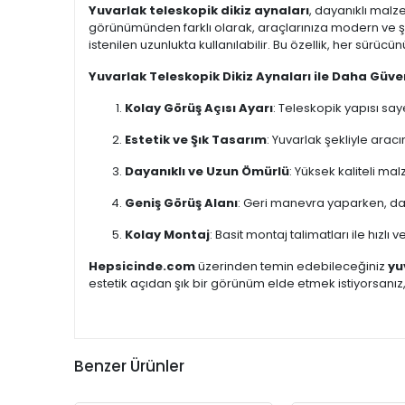
Yuvarlak teleskopik dikiz aynaları
, dayanıklı malz
görünümünden farklı olarak, araçlarınıza modern ve şık
istenilen uzunlukta kullanılabilir. Bu özellik, her sürü
Yuvarlak Teleskopik Dikiz Aynaları ile Daha Güve
Kolay Görüş Açısı Ayarı
: Teleskopik yapısı say
Estetik ve Şık Tasarım
: Yuvarlak şekliyle arac
Dayanıklı ve Uzun Ömürlü
: Yüksek kaliteli mal
Geniş Görüş Alanı
: Geri manevra yaparken, dar
Kolay Montaj
: Basit montaj talimatları ile hızlı 
Hepsicinde.com
üzerinden temin edebileceğiniz
yu
estetik açıdan şık bir görünüm elde etmek istiyorsanız
Benzer Ürünler