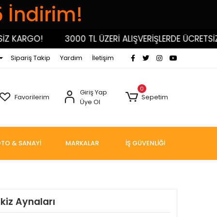
5 İndirim!
 KARGO!
3000 TL ÜZERİ ALIŞVERİŞLERDE ÜCRETSİZ 
Sipariş Takip
Yardım
İletişim
0
Giriş Yap
Favorilerim
Sepetim
Üye Ol
TO & SANAYİ
MARKALAR
İŞ GÜVENLİĞİ
kiz Aynaları