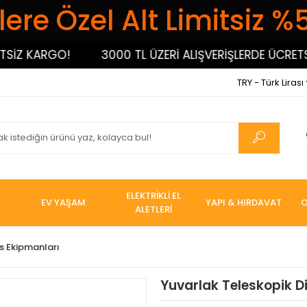
ere Özel Alt Limitsiz %
İZ KARGO!
3000 TL ÜZERİ ALIŞVERİŞLERDE ÜCRETSİZ
TRY - Türk Lirası
ELEKTRİKLİ EL
EV YAŞAM
YAPI & HIRDAVAT
O
ALETLERİ
s Ekipmanları
Yuvarlak Teleskopik Di