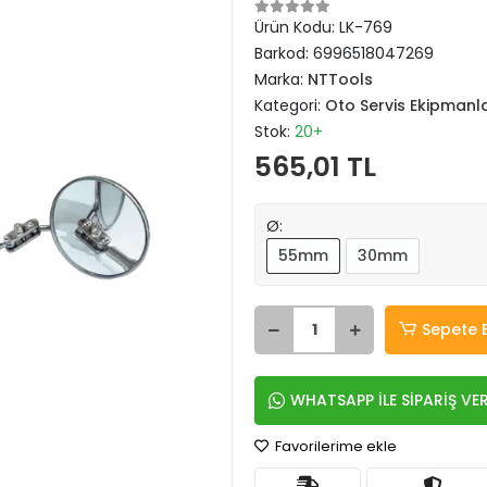
Ürün Kodu:
LK-769
Barkod:
6996518047269
Marka:
NTTools
Kategori:
Oto Servis Ekipmanla
Stok:
20+
565,01 TL
Ø:
55mm
30mm
Sepete 
WHATSAPP İLE SİPARİŞ VE
Favorilerime ekle