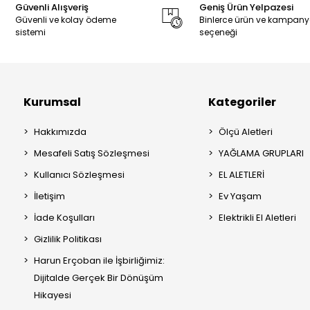
Güvenli Alışveriş
Geniş Ürün Yelpazesi
Güvenli ve kolay ödeme
Binlerce ürün ve kampan
sistemi
seçeneği
Kurumsal
Kategoriler
Hakkımızda
Ölçü Aletleri
Mesafeli Satış Sözleşmesi
YAĞLAMA GRUPLARI
Kullanıcı Sözleşmesi
EL ALETLERİ
İletişim
Ev Yaşam
İade Koşulları
Elektrikli El Aletleri
Gizlilik Politikası
Harun Erçoban ile İşbirliğimiz:
Dijitalde Gerçek Bir Dönüşüm
Hikayesi