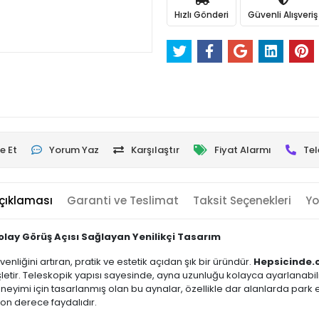
Hızlı Gönderi
Güvenli Alışveriş
e Et
Yorum Yaz
Karşılaştır
Fiyat Alarmı
Tel
çıklaması
Garanti ve Teslimat
Taksit Seçenekleri
Yo
Kolay Görüş Açısı Sağlayan Yenilikçi Tasarım
üvenliğini artıran, pratik ve estetik açıdan şık bir üründür.
Hepsicinde
etir. Teleskopik yapısı sayesinde, ayna uzunluğu kolayca ayarlanabili
neyimi için tasarlanmış olan bu aynalar, özellikle dar alanlarda par
on derece faydalıdır.