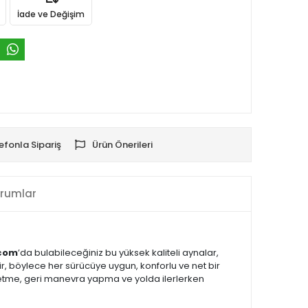
İade ve Değişim
efonla Sipariş
Ürün Önerileri
rumlar
.com
’da bulabileceğiniz bu yüksek kaliteli aynalar,
r, böylece her sürücüye uygun, konforlu ve net bir
k etme, geri manevra yapma ve yolda ilerlerken