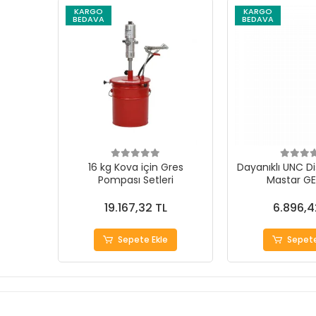
KARGO
KARGO
BEDAVA
BEDAVA
16 kg Kova için Gres
Dayanıklı UNC Di
Pompası Setleri
Mastar G
19.167,32 TL
6.896,4
Sepete Ekle
Sepete