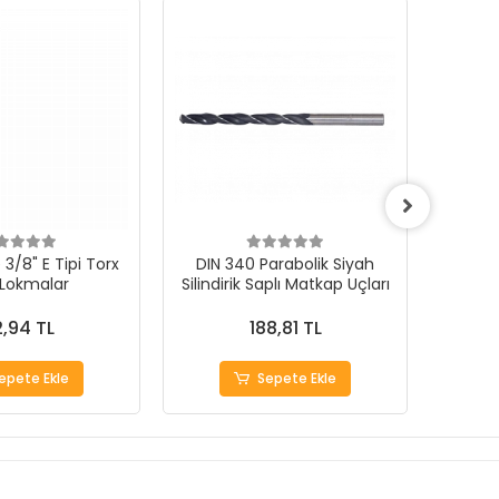
3/8" E Tipi Torx
DIN 340 Parabolik Siyah
 Lokmalar
Silindirik Saplı Matkap Uçları
1000Ad
,94 TL
188,81 TL
epete Ekle
Sepete Ekle