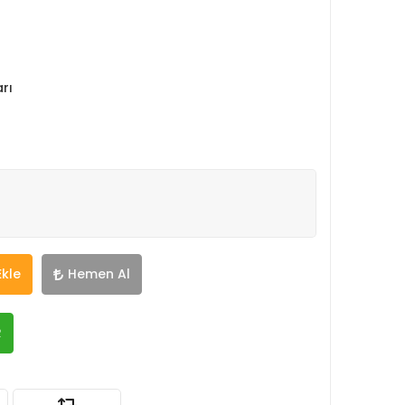
rı
Ekle
Hemen Al
R