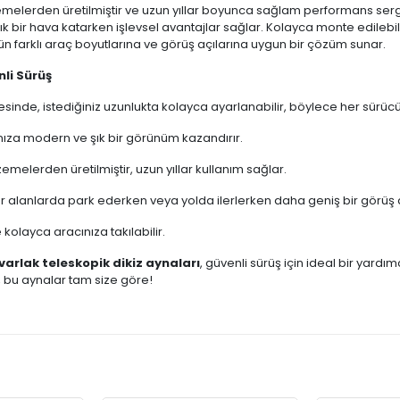
emelerden üretilmiştir ve uzun yıllar boyunca sağlam performans sergile
 bir hava katarken işlevsel avantajlar sağlar. Kolayca monte edilebilir
cünün farklı araç boyutlarına ve görüş açılarına uygun bir çözüm sunar.
nli Sürüş
esinde, istediğiniz uzunlukta kolayca ayarlanabilir, böylece her sürücü 
ınıza modern ve şık bir görünüm kazandırır.
zemelerden üretilmiştir, uzun yıllar kullanım sağlar.
 alanlarda park ederken veya yolda ilerlerken daha geniş bir görüş a
ve kolayca aracınıza takılabilir.
varlak teleskopik dikiz aynaları
, güvenli sürüş için ideal bir yard
, bu aynalar tam size göre!