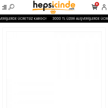
0
VERİŞLERDE ÜCRETSİZ KARGO!
3000 TL ÜZERİ ALIŞVERİŞLERDE ÜCR