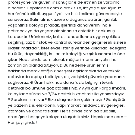
profesyonel ve güvenilir sonuçlar elde etmenize yardımcı
olacaktır. Hepsicinde.com olarak size, ihtiyaç duyduğunuz
her ürünü kaliteli, uygun fiyatlı ve hızlı teslimat güvencesiyle
sunuyoruz. Satın almak üzere olduğunuz bu ürün, günlük
yaşantınızı kolaylaştıracak, işlerinizi daha verimli hale
getirecek ya da yaşam alanlarınıza estetik bir dokunuş
katacaktır. Ürünlerimiz, kalite standartlarına uygun şekilde
seçilmiş, titiz bir stok ve kontrol sürecinden geçirilerek sizlere
ulaştırılmaktadır. İster evde ister iş yerinde kullanabileceğiniz
bu ürün, dayanıklılığı, kullanım kolaylığı ve şık tasarımı ile öne
çıkar. Hepsicinde.com olarak müşteri memnuniyetini her
zaman ön planda tutuyoruz. Bu nedenle ürünlerimiz
hakkında merak ettiğiniz her şeyi açıklamalarda ve teknik
detaylarda açıkça belirtiyor, alışverişinizi güvenle yapmanızı
sağlıyoruz. ⚙️ Ürün hakkında daha fazla bilgi için teknik
detaylar bölümüne göz atabilirsiniz. ? Aynı gün kargo imkânı,
kolay iade süreci ve 7/24 destek hizmetimiz ile yanınızdayız.
? Sorularınız mı var? Bize ulaşmaktan çekinmeyin! Geniş ürün
yelpazemizle; elektronik, yapı market, hırdavat, ev gereçleri,
otomotiv ve daha fazlasını Hepsicinde.com'da bulabilir,
aradığınız her şeye kolayca ulaşabilirsiniz. Hepsicinde.com –
Her şey içinde!