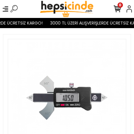
0
RDE ÜCRETSİZ KARGO!
3000 TL ÜZERİ ALIŞVERİŞLERDE ÜCRETSİZ K