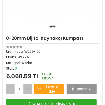
0-20mm Dijital Kaynakçı Kumpası
Ürün Kodu:
W269-120
Marka:
WERKA
Kategori:
Werka
Stok:
6
KARGO
6.060,59 TL
BEDAVA
Sepete
Hemen Al
Ekle
WHATSAPP İLE SİPARİŞ VER