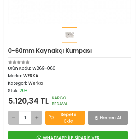
0-60mm Kaynakçı Kumpası
Ürün Kodu:
W269-060
Marka:
WERKA
Kategori:
Werka
Stok:
20+
KARGO
5.120,34 TL
BEDAVA
Sepete
Hemen Al
Ekle
WHATSAPP İLE SİPARİŞ VER