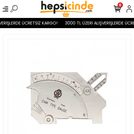
0
VERİŞLERDE ÜCRETSİZ KARGO!
3000 TL ÜZERİ ALIŞVERİŞLERDE ÜCR