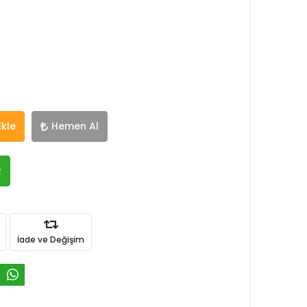
Ekle
Hemen Al
R
İade ve Değişim