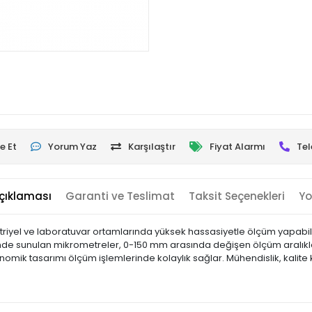
e Et
Yorum Yaz
Karşılaştır
Fiyat Alarmı
Tel
çıklaması
Garanti ve Teslimat
Taksit Seçenekleri
Yo
riyel ve laboratuvar ortamlarında yüksek hassasiyetle ölçüm yapabilme
alinde sunulan mikrometreler, 0-150 mm arasında değişen ölçüm aralıkl
onomik tasarımı ölçüm işlemlerinde kolaylık sağlar. Mühendislik, kalit