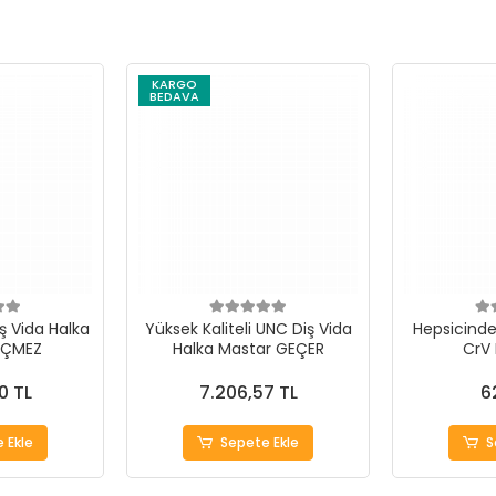
KARGO
BEDAVA
ş Vida Halka
Yüksek Kaliteli UNC Diş Vida
Hepsicinde 
EÇMEZ
Halka Mastar GEÇER
CrV
0 TL
7.206,57 TL
6
 Ekle
Sepete Ekle
S