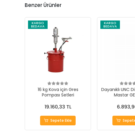
Benzer Ürünler
KARGO
KARGO
BEDAVA
BEDAVA
16 kg Kova için Gres
Dayanıklı UNC Di
Pompası Setleri
Mastar G
19.160,33 TL
6.893,9
Sepete Ekle
Sepete