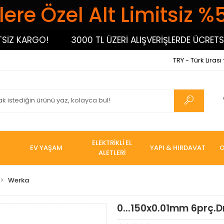
ere Özel Alt Limitsiz %
 KARGO!
3000 TL ÜZERİ ALIŞVERİŞLERDE ÜCRETSİZ K
TRY - Türk Lirası
ELEKTRİKLİ EL
EV YAŞAM
YAPI & HIRDAVAT
O
ALETLERİ
Werka
0...150x0.01mm 6prç.