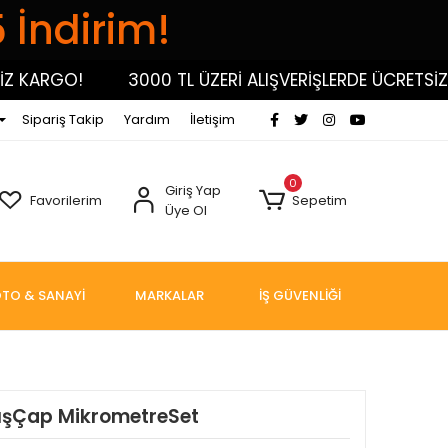
5 İndirim!
ARGO!
3000 TL ÜZERİ ALIŞVERİŞLERDE ÜCRETSİZ KA
Sipariş Takip
Yardım
İletişim
0
Giriş Yap
Favorilerim
Sepetim
Üye Ol
TO & SANAYİ
MARKALAR
İŞ GÜVENLİĞİ
DışÇap MikrometreSet