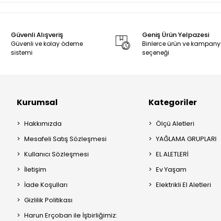
Güvenli Alışveriş
Geniş Ürün Yelpazesi
Güvenli ve kolay ödeme
Binlerce ürün ve kampan
sistemi
seçeneği
Kurumsal
Kategoriler
Hakkımızda
Ölçü Aletleri
Mesafeli Satış Sözleşmesi
YAĞLAMA GRUPLARI
Kullanıcı Sözleşmesi
EL ALETLERİ
İletişim
Ev Yaşam
İade Koşulları
Elektrikli El Aletleri
Gizlilik Politikası
Harun Erçoban ile İşbirliğimiz: