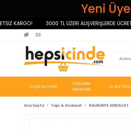
Yeni Üyel
İZ KARGO!
3000 TL ÜZERİ ALIŞVERİŞLERDE ÜCRETSİZ
YAĞLAMA
ÖLÇÜ ALETLERİ
EL ALETLERİ
GRUPLARI
Ana Sayfa
Yapı & Hırdavat
NALBURİYE HIRDAVAT