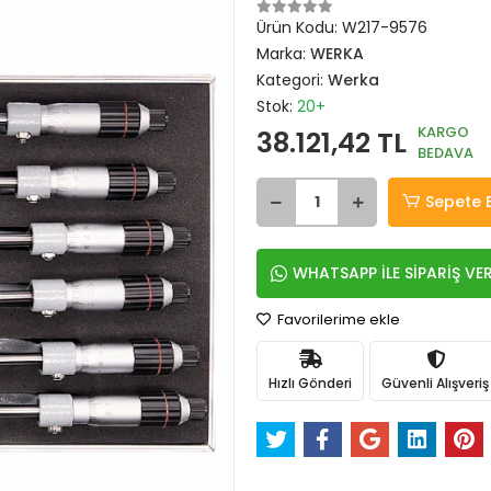
Ürün Kodu:
W217-9576
Marka:
WERKA
Kategori:
Werka
Stok:
20+
KARGO
38.121,42 TL
BEDAVA
Sepete 
WHATSAPP İLE SİPARİŞ VE
Favorilerime ekle
Hızlı Gönderi
Güvenli Alışveriş